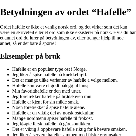
Betydningen av ordet “Hafelle”
Ordet hafelle er ikke et vanlig norsk ord, og det virker som det kan
være en skrivefeil eller et ord som ikke eksisterer på norsk. Hvis du har
et annet ord du lurer på betydningen av, eller trenger hjelp til noe
annet, så er det bare å spørre!
Eksempler på bruk
Hafelle er en populær type ost i Norge.
Jeg liker å spise hafelle på knekkebrød.
Det er mange ulike varianter av hafelle å velge mellom.
Hafelle kan være et godt pålegg til lunsj.
Min favoritthafelle er den med urter.
Jeg foretrekker hafelle på brødskiven min.
Hafelle er kjent for sin milde smak.
Noen foretrekker å spise hafelle alene.
Hafelle er en viktig del av norsk ostekultur.
Mange nordmenn spiser hafelle til frokost.
Jeg kjøpte fersk hafelle på gårdsbutikken.
Det er viktig å oppbevare hafelle riktig for å bevare smaken.
Jeg liker å servere hafelle sammen med friske grønnsaker.