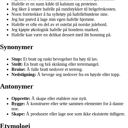
Hafelle er en sunn kilde til kalsium og proteiner.
Jeg liker å smøre hafelle på rundstykker til helgefrokosten.
Noen foretrekker å ha syltetøy på hafellebrødene sine.
Jeg har prøvd å lage min egen hafelle hjemme.
Hafelle er ofte en del av et ostefat på norske julebord.
Jeg kjøpte økologisk hafelle på bondens marked.
Hafelle kan være en delikat dessert med litt honning på.
Synonymer
Stup:
Et bratt og raskt bevegelser fra høy til lav.
Steilt:
En bratt og brå skråning eller terremangel.
Bruise:
Å falle bratt nedover et terreng.
Nedstigning:
Å bevege seg nedover fra en høyde eller topp.
Antonymer
Opprette:
Å skape eller etablere noe nytt.
Bygge:
Å konstruere eller sette sammen elementer for å danne
noe.
Skape:
Å produsere eller lage noe som ikke eksisterte tidligere.
Etymologi