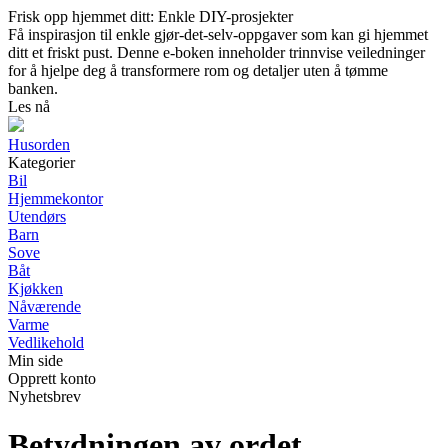
Frisk opp hjemmet ditt: Enkle DIY-prosjekter
Få inspirasjon til enkle gjør-det-selv-oppgaver som kan gi hjemmet
ditt et friskt pust. Denne e-boken inneholder trinnvise veiledninger
for å hjelpe deg å transformere rom og detaljer uten å tømme
banken.
Les nå
Husorden
Kategorier
Bil
Hjemmekontor
Utendørs
Barn
Sove
Båt
Kjøkken
Nåværende
Varme
Vedlikehold
Min side
Opprett konto
Nyhetsbrev
Betydningen av ordet