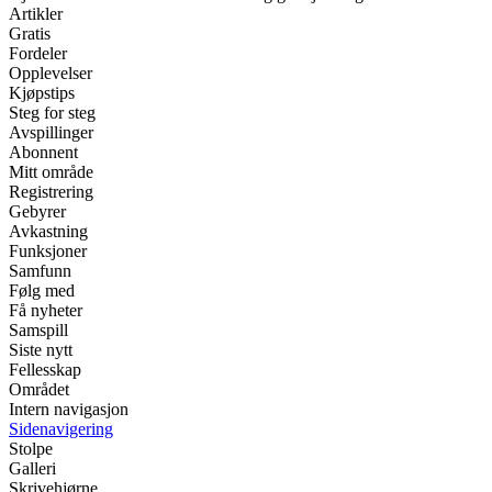
Artikler
Gratis
Fordeler
Opplevelser
Kjøpstips
Steg for steg
Avspillinger
Abonnent
Mitt område
Registrering
Gebyrer
Avkastning
Funksjoner
Samfunn
Følg med
Få nyheter
Samspill
Siste nytt
Fellesskap
Området
Intern navigasjon
Sidenavigering
Stolpe
Galleri
Skrivehjørne