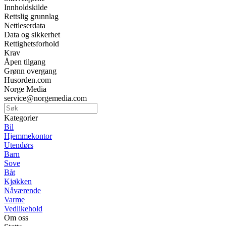
Innholdskilde
Rettslig grunnlag
Nettleserdata
Data og sikkerhet
Rettighetsforhold
Krav
Åpen tilgang
Grønn overgang
Husorden.com
Norge Media
service@norgemedia.com
Kategorier
Bil
Hjemmekontor
Utendørs
Barn
Sove
Båt
Kjøkken
Nåværende
Varme
Vedlikehold
Om oss