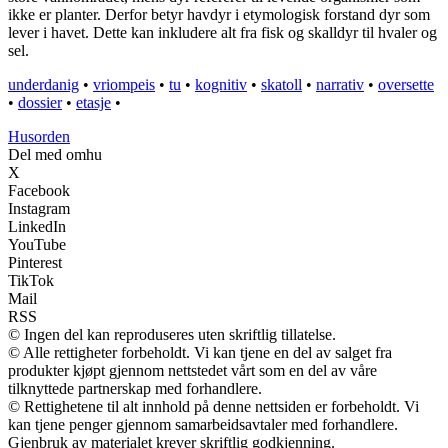
ikke er planter. Derfor betyr havdyr i etymologisk forstand dyr som
lever i havet. Dette kan inkludere alt fra fisk og skalldyr til hvaler og
sel.
underdanig
•
vriompeis
•
tu
•
kognitiv
•
skatoll
•
narrativ
•
oversette
•
dossier
•
etasje
•
Husorden
Del med omhu
X
Facebook
Instagram
LinkedIn
YouTube
Pinterest
TikTok
Mail
RSS
© Ingen del kan reproduseres uten skriftlig tillatelse.
© Alle rettigheter forbeholdt. Vi kan tjene en del av salget fra
produkter kjøpt gjennom nettstedet vårt som en del av våre
tilknyttede partnerskap med forhandlere.
© Rettighetene til alt innhold på denne nettsiden er forbeholdt. Vi
kan tjene penger gjennom samarbeidsavtaler med forhandlere.
Gjenbruk av materialet krever skriftlig godkjenning.