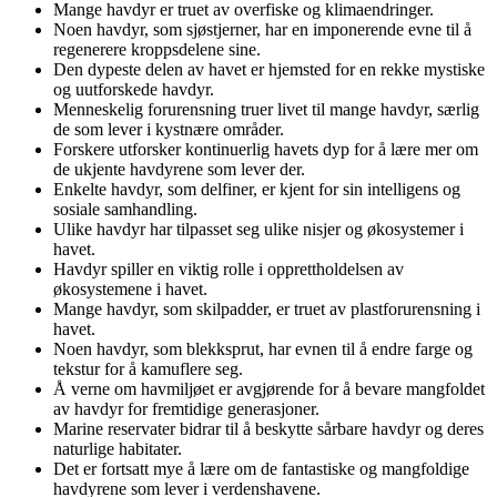
Mange havdyr er truet av overfiske og klimaendringer.
Noen havdyr, som sjøstjerner, har en imponerende evne til å
regenerere kroppsdelene sine.
Den dypeste delen av havet er hjemsted for en rekke mystiske
og uutforskede havdyr.
Menneskelig forurensning truer livet til mange havdyr, særlig
de som lever i kystnære områder.
Forskere utforsker kontinuerlig havets dyp for å lære mer om
de ukjente havdyrene som lever der.
Enkelte havdyr, som delfiner, er kjent for sin intelligens og
sosiale samhandling.
Ulike havdyr har tilpasset seg ulike nisjer og økosystemer i
havet.
Havdyr spiller en viktig rolle i opprettholdelsen av
økosystemene i havet.
Mange havdyr, som skilpadder, er truet av plastforurensning i
havet.
Noen havdyr, som blekksprut, har evnen til å endre farge og
tekstur for å kamuflere seg.
Å verne om havmiljøet er avgjørende for å bevare mangfoldet
av havdyr for fremtidige generasjoner.
Marine reservater bidrar til å beskytte sårbare havdyr og deres
naturlige habitater.
Det er fortsatt mye å lære om de fantastiske og mangfoldige
havdyrene som lever i verdenshavene.