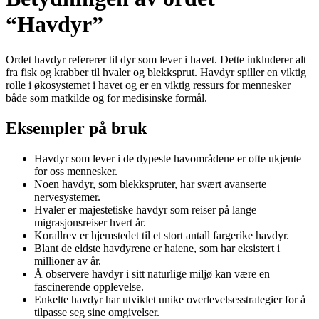
“Havdyr”
Ordet havdyr refererer til dyr som lever i havet. Dette inkluderer alt
fra fisk og krabber til hvaler og blekksprut. Havdyr spiller en viktig
rolle i økosystemet i havet og er en viktig ressurs for mennesker
både som matkilde og for medisinske formål.
Eksempler på bruk
Havdyr som lever i de dypeste havområdene er ofte ukjente
for oss mennesker.
Noen havdyr, som blekkspruter, har svært avanserte
nervesystemer.
Hvaler er majestetiske havdyr som reiser på lange
migrasjonsreiser hvert år.
Korallrev er hjemstedet til et stort antall fargerike havdyr.
Blant de eldste havdyrene er haiene, som har eksistert i
millioner av år.
Å observere havdyr i sitt naturlige miljø kan være en
fascinerende opplevelse.
Enkelte havdyr har utviklet unike overlevelsesstrategier for å
tilpasse seg sine omgivelser.