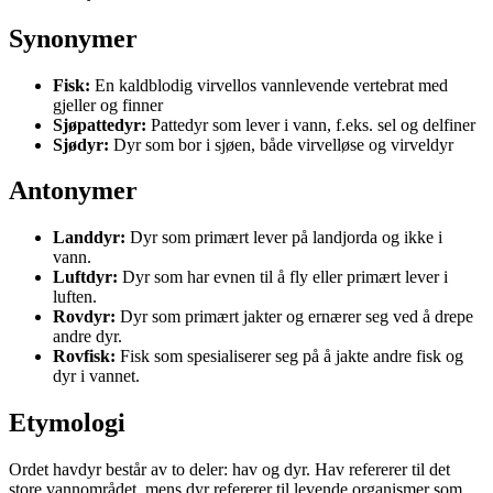
Synonymer
Fisk:
En kaldblodig virvellos vannlevende vertebrat med
gjeller og finner
Sjøpattedyr:
Pattedyr som lever i vann, f.eks. sel og delfiner
Sjødyr:
Dyr som bor i sjøen, både virvelløse og virveldyr
Antonymer
Landdyr:
Dyr som primært lever på landjorda og ikke i
vann.
Luftdyr:
Dyr som har evnen til å fly eller primært lever i
luften.
Rovdyr:
Dyr som primært jakter og ernærer seg ved å drepe
andre dyr.
Rovfisk:
Fisk som spesialiserer seg på å jakte andre fisk og
dyr i vannet.
Etymologi
Ordet havdyr består av to deler: hav og dyr. Hav refererer til det
store vannområdet, mens dyr refererer til levende organismer som