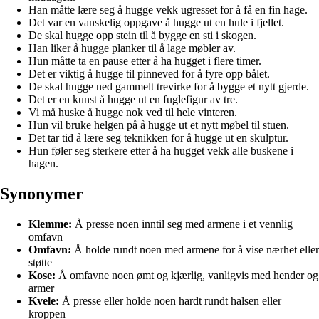
Han måtte lære seg å hugge vekk ugresset for å få en fin hage.
Det var en vanskelig oppgave å hugge ut en hule i fjellet.
De skal hugge opp stein til å bygge en sti i skogen.
Han liker å hugge planker til å lage møbler av.
Hun måtte ta en pause etter å ha hugget i flere timer.
Det er viktig å hugge til pinneved for å fyre opp bålet.
De skal hugge ned gammelt trevirke for å bygge et nytt gjerde.
Det er en kunst å hugge ut en fuglefigur av tre.
Vi må huske å hugge nok ved til hele vinteren.
Hun vil bruke helgen på å hugge ut et nytt møbel til stuen.
Det tar tid å lære seg teknikken for å hugge ut en skulptur.
Hun føler seg sterkere etter å ha hugget vekk alle buskene i
hagen.
Synonymer
Klemme:
Å presse noen inntil seg med armene i et vennlig
omfavn
Omfavn:
Å holde rundt noen med armene for å vise nærhet eller
støtte
Kose:
Å omfavne noen ømt og kjærlig, vanligvis med hender og
armer
Kvele:
Å presse eller holde noen hardt rundt halsen eller
kroppen