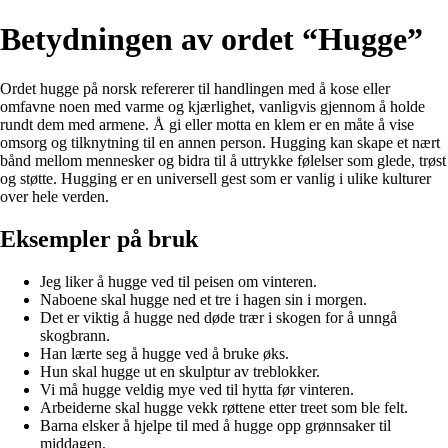
Betydningen av ordet “Hugge”
Ordet hugge på norsk refererer til handlingen med å kose eller
omfavne noen med varme og kjærlighet, vanligvis gjennom å holde
rundt dem med armene. Å gi eller motta en klem er en måte å vise
omsorg og tilknytning til en annen person. Hugging kan skape et nært
bånd mellom mennesker og bidra til å uttrykke følelser som glede, trøst
og støtte. Hugging er en universell gest som er vanlig i ulike kulturer
over hele verden.
Eksempler på bruk
Jeg liker å hugge ved til peisen om vinteren.
Naboene skal hugge ned et tre i hagen sin i morgen.
Det er viktig å hugge ned døde trær i skogen for å unngå
skogbrann.
Han lærte seg å hugge ved å bruke øks.
Hun skal hugge ut en skulptur av treblokker.
Vi må hugge veldig mye ved til hytta før vinteren.
Arbeiderne skal hugge vekk røttene etter treet som ble felt.
Barna elsker å hjelpe til med å hugge opp grønnsaker til
middagen.