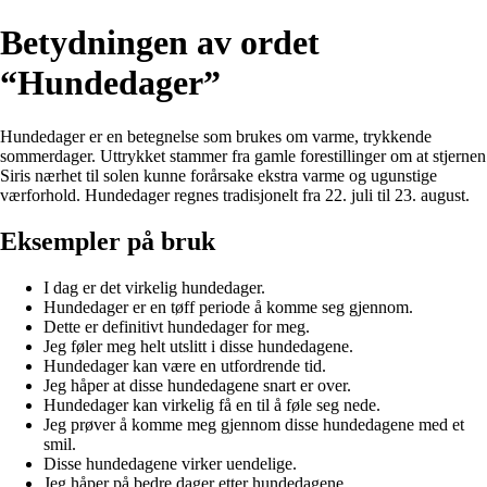
Betydningen av ordet
“Hundedager”
Hundedager er en betegnelse som brukes om varme, trykkende
sommerdager. Uttrykket stammer fra gamle forestillinger om at stjernen
Siris nærhet til solen kunne forårsake ekstra varme og ugunstige
værforhold. Hundedager regnes tradisjonelt fra 22. juli til 23. august.
Eksempler på bruk
I dag er det virkelig hundedager.
Hundedager er en tøff periode å komme seg gjennom.
Dette er definitivt hundedager for meg.
Jeg føler meg helt utslitt i disse hundedagene.
Hundedager kan være en utfordrende tid.
Jeg håper at disse hundedagene snart er over.
Hundedager kan virkelig få en til å føle seg nede.
Jeg prøver å komme meg gjennom disse hundedagene med et
smil.
Disse hundedagene virker uendelige.
Jeg håper på bedre dager etter hundedagene.