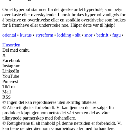
Ordet hyperbol stammer fra det greske ordet hyperbolē, som betyr
over kaste eller overskytende. I norsk brukes hyperbol vanligvis for
å beskrive en overdrivelse eller en språklig overdrivelse som brukes
for å fremheve eller understreke noe. Håper dette var til hjelp!
oriental
•
kustus
•
styreform
•
lodding
•
slit
•
snor
•
bedrift
•
fugu
•
Husorden
Del med omhu
X
Facebook
Instagram
LinkedIn
YouTube
Pinterest
TikTok
Mail
RSS
© Ingen del kan reproduseres uten skriftlig tillatelse.
© Alle rettigheter forbeholdt. Vi kan tjene en del av salget fra
produkter kjøpt gjennom nettstedet vårt som en del av våre
tilknyttede partnerskap med forhandlere.
© Rettighetene til alt innhold på denne nettsiden er forbeholdt. Vi
kan tjene penger gjennom samarbeidsavtaler med forhandlere.