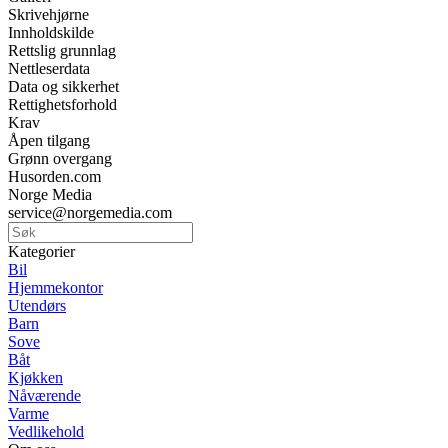
Skrivehjørne
Innholdskilde
Rettslig grunnlag
Nettleserdata
Data og sikkerhet
Rettighetsforhold
Krav
Åpen tilgang
Grønn overgang
Husorden.com
Norge Media
service@norgemedia.com
Kategorier
Bil
Hjemmekontor
Utendørs
Barn
Sove
Båt
Kjøkken
Nåværende
Varme
Vedlikehold