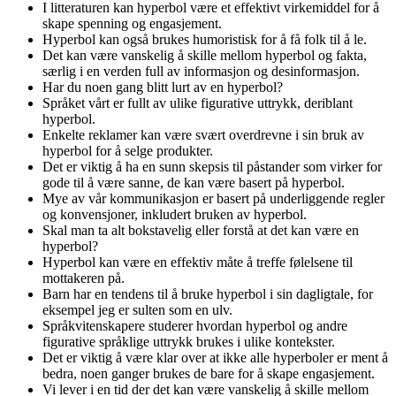
I litteraturen kan hyperbol være et effektivt virkemiddel for å
skape spenning og engasjement.
Hyperbol kan også brukes humoristisk for å få folk til å le.
Det kan være vanskelig å skille mellom hyperbol og fakta,
særlig i en verden full av informasjon og desinformasjon.
Har du noen gang blitt lurt av en hyperbol?
Språket vårt er fullt av ulike figurative uttrykk, deriblant
hyperbol.
Enkelte reklamer kan være svært overdrevne i sin bruk av
hyperbol for å selge produkter.
Det er viktig å ha en sunn skepsis til påstander som virker for
gode til å være sanne, de kan være basert på hyperbol.
Mye av vår kommunikasjon er basert på underliggende regler
og konvensjoner, inkludert bruken av hyperbol.
Skal man ta alt bokstavelig eller forstå at det kan være en
hyperbol?
Hyperbol kan være en effektiv måte å treffe følelsene til
mottakeren på.
Barn har en tendens til å bruke hyperbol i sin dagligtale, for
eksempel jeg er sulten som en ulv.
Språkvitenskapere studerer hvordan hyperbol og andre
figurative språklige uttrykk brukes i ulike kontekster.
Det er viktig å være klar over at ikke alle hyperboler er ment å
bedra, noen ganger brukes de bare for å skape engasjement.
Vi lever i en tid der det kan være vanskelig å skille mellom