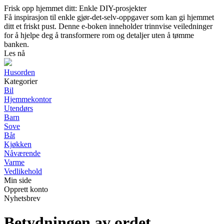
Frisk opp hjemmet ditt: Enkle DIY-prosjekter
Få inspirasjon til enkle gjør-det-selv-oppgaver som kan gi hjemmet
ditt et friskt pust. Denne e-boken inneholder trinnvise veiledninger
for å hjelpe deg å transformere rom og detaljer uten å tømme
banken.
Les nå
Husorden
Kategorier
Bil
Hjemmekontor
Utendørs
Barn
Sove
Båt
Kjøkken
Nåværende
Varme
Vedlikehold
Min side
Opprett konto
Nyhetsbrev
Betydningen av ordet