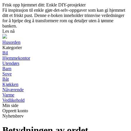
Frisk opp hjemmet ditt: Enkle DIY-prosjekter
Få inspirasjon til enkle gjør-det-selv-oppgaver som kan gi hjemmet
ditt et friskt pust. Denne e-boken inneholder trinnvise veiledninger
for å hjelpe deg å transformere rom og detaljer uten å tømme
banken.
Les nå
Husorden
Kategorier
Bil
Hjemmekontor
Utendørs
Barn
Sove
Båt
Kjøkken
Nåværende
Varme
Vedlikehold
Min side
Opprett konto
Nyhetsbrev
Betydningen av ordet