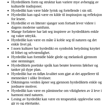
Hyrdediktets form og struktur kan variere mye avhengig av
kulturelle tradisjoner.
Hyrdedikt kan være både lyrisk og fortellende i sin stil.
Hyrdedikt kan også være en kilde til inspirasjon og refleksjon
for lesere.
Hyrdedikt er en litterær sjanger som fortsatt lever videre i
dagens moderne samfunn.
Mange forfattere har latt seg inspirere av hyrdediktets enkle
og vakre uttrykk.
Hyrdedikt kan være en måte å koble seg til naturen og det
enkle livet på.
I noen kulturer har hyrdedikt en symbolsk betydning knyttet
til frihet og selvstendighet.
Hyrdedikt kan formidle både glede og melankoli gjennom
sine stemninger.
Hyrdediktets poetiske språk kan berøre leserens følelser og
tanker på dype plan.
Hyrdedikt har en tidløs kvalitet som gjør at det appellerer til
mennesker i ulike livsfaser.
Diktningens verden åpner seg gjennom hyrdediktets enkle og
jordnære motiver.
Hyrdedikt kan være en påminnelse om viktigheten av å leve i
harmoni med naturen.
Lesing av hyrdedikt kan være en terapeutisk opplevelse som
gir ro og ettertanke.