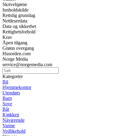
Skrivehjørne
Innholdskilde
Rettslig grunnlag
Nettleserdata
Data og sikkerhet
Rettighetsforhold
Krav
Åpen tilgang
Grønn overgang
Husorden.com
Norge Media
service@norgemedia.com
Kategorier
Bil
Hjemmekontor
Utendørs
Barn
Sove
Båt
Kjøkken
Nåværende
Varme
Vedlikehold