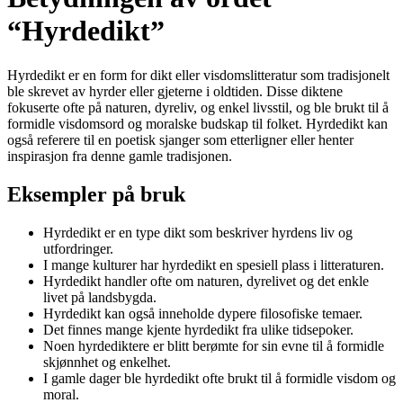
“Hyrdedikt”
Hyrdedikt er en form for dikt eller visdomslitteratur som tradisjonelt
ble skrevet av hyrder eller gjeterne i oldtiden. Disse diktene
fokuserte ofte på naturen, dyreliv, og enkel livsstil, og ble brukt til å
formidle visdomsord og moralske budskap til folket. Hyrdedikt kan
også referere til en poetisk sjanger som etterligner eller henter
inspirasjon fra denne gamle tradisjonen.
Eksempler på bruk
Hyrdedikt er en type dikt som beskriver hyrdens liv og
utfordringer.
I mange kulturer har hyrdedikt en spesiell plass i litteraturen.
Hyrdedikt handler ofte om naturen, dyrelivet og det enkle
livet på landsbygda.
Hyrdedikt kan også inneholde dypere filosofiske temaer.
Det finnes mange kjente hyrdedikt fra ulike tidsepoker.
Noen hyrdediktere er blitt berømte for sin evne til å formidle
skjønnhet og enkelhet.
I gamle dager ble hyrdedikt ofte brukt til å formidle visdom og
moral.