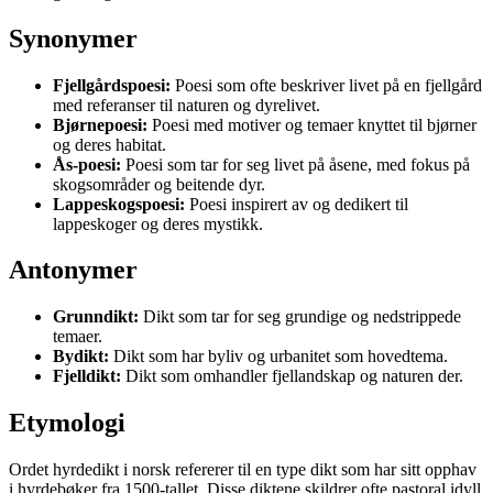
Synonymer
Fjellgårdspoesi:
Poesi som ofte beskriver livet på en fjellgård
med referanser til naturen og dyrelivet.
Bjørnepoesi:
Poesi med motiver og temaer knyttet til bjørner
og deres habitat.
Ås-poesi:
Poesi som tar for seg livet på åsene, med fokus på
skogsområder og beitende dyr.
Lappeskogspoesi:
Poesi inspirert av og dedikert til
lappeskoger og deres mystikk.
Antonymer
Grunndikt:
Dikt som tar for seg grundige og nedstrippede
temaer.
Bydikt:
Dikt som har byliv og urbanitet som hovedtema.
Fjelldikt:
Dikt som omhandler fjellandskap og naturen der.
Etymologi
Ordet hyrdedikt i norsk refererer til en type dikt som har sitt opphav
i hyrdebøker fra 1500-tallet. Disse diktene skildrer ofte pastoral idyll