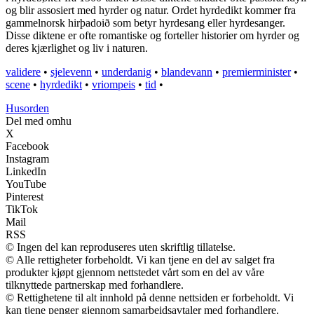
og blir assosiert med hyrder og natur. Ordet hyrdedikt kommer fra
gammelnorsk hirþadoið som betyr hyrdesang eller hyrdesanger.
Disse diktene er ofte romantiske og forteller historier om hyrder og
deres kjærlighet og liv i naturen.
validere
•
sjelevenn
•
underdanig
•
blandevann
•
premierminister
•
scene
•
hyrdedikt
•
vriompeis
•
tid
•
Husorden
Del med omhu
X
Facebook
Instagram
LinkedIn
YouTube
Pinterest
TikTok
Mail
RSS
© Ingen del kan reproduseres uten skriftlig tillatelse.
© Alle rettigheter forbeholdt. Vi kan tjene en del av salget fra
produkter kjøpt gjennom nettstedet vårt som en del av våre
tilknyttede partnerskap med forhandlere.
© Rettighetene til alt innhold på denne nettsiden er forbeholdt. Vi
kan tjene penger gjennom samarbeidsavtaler med forhandlere.