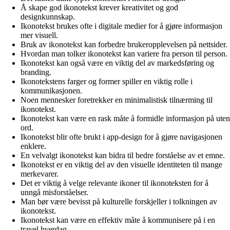
Å skape god ikonotekst krever kreativitet og god
designkunnskap.
Ikonotekst brukes ofte i digitale medier for å gjøre informasjon
mer visuell.
Bruk av ikonotekst kan forbedre brukeropplevelsen på nettsider.
Hvordan man tolker ikonotekst kan variere fra person til person.
Ikonotekst kan også være en viktig del av markedsføring og
branding.
Ikonotekstens farger og former spiller en viktig rolle i
kommunikasjonen.
Noen mennesker foretrekker en minimalistisk tilnærming til
ikonotekst.
Ikonotekst kan være en rask måte å formidle informasjon på uten
ord.
Ikonotekst blir ofte brukt i app-design for å gjøre navigasjonen
enklere.
En velvalgt ikonotekst kan bidra til bedre forståelse av et emne.
Ikonotekst er en viktig del av den visuelle identiteten til mange
merkevarer.
Det er viktig å velge relevante ikoner til ikonoteksten for å
unngå misforståelser.
Man bør være bevisst på kulturelle forskjeller i tolkningen av
ikonotekst.
Ikonotekst kan være en effektiv måte å kommunisere på i en
travel hverdag.