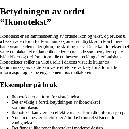
Betydningen av ordet
“Ikonotekst”
Ikonotekst er en sammensetning av ordene ikon og tekst, og brukes til
å beskrive en form for kommunikasjon eller uttrykk som kombinerer
både visuelle elementer (ikon) og skriftlig tekst. Dette kan for eksempel
være en plakat, et reklamebilde eller en nettside som benytter seg av
både bilder og ord for å formidle en bestemt melding eller budskap.
Ikonotekster spiller en viktig rolle i dagens visuelle kultur og
kommunikasjon, da de kan være effektive verktøy for å formidle
informasjon og skape engasjement hos mottakeren.
Eksempler på bruk
Ikonotekst er en form for visuell tekst.
Det er viktig å forstå betydningen av ikonotekst i
kommunikasjon.
Ikonotekst kan være en effektiv måte å formidle informasjon på.
Noen mennesker foretrekker å bruke ikonotekst istedenfor
vanlig tekst.
Det finnes ulike typer ikonotekst i moderne design.