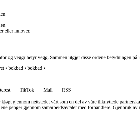
den.
den.
r eller innover.
nfor og veggr betyr vegg. Sammen utgjør disse ordene betydningen på in
ret
•
bokbad
•
bokbad
•
terest
TikTok
Mail
RSS
er kjøpt gjennom nettstedet vårt som en del av våre tilknyttede partners
n tjene penger gjennom samarbeidsavtaler med forhandlere. Gjenbruk av m