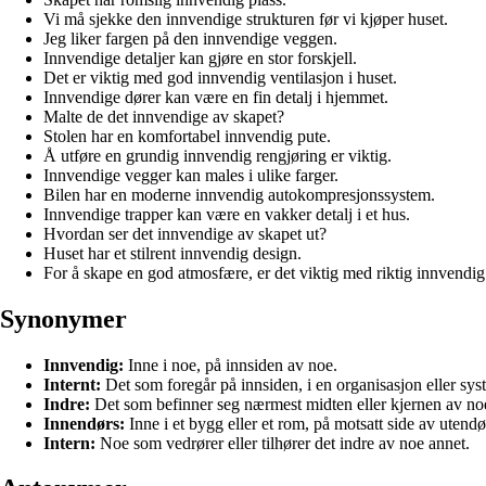
Vi må sjekke den innvendige strukturen før vi kjøper huset.
Jeg liker fargen på den innvendige veggen.
Innvendige detaljer kan gjøre en stor forskjell.
Det er viktig med god innvendig ventilasjon i huset.
Innvendige dører kan være en fin detalj i hjemmet.
Malte de det innvendige av skapet?
Stolen har en komfortabel innvendig pute.
Å utføre en grundig innvendig rengjøring er viktig.
Innvendige vegger kan males i ulike farger.
Bilen har en moderne innvendig autokompresjonssystem.
Innvendige trapper kan være en vakker detalj i et hus.
Hvordan ser det innvendige av skapet ut?
Huset har et stilrent innvendig design.
For å skape en god atmosfære, er det viktig med riktig innvendig
Synonymer
Innvendig:
Inne i noe, på innsiden av noe.
Internt:
Det som foregår på innsiden, i en organisasjon eller sys
Indre:
Det som befinner seg nærmest midten eller kjernen av no
Innendørs:
Inne i et bygg eller et rom, på motsatt side av utendø
Intern:
Noe som vedrører eller tilhører det indre av noe annet.