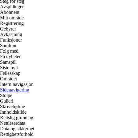
Steg for steg
Avspillinger
Abonnent
Mitt område
Registrering
Gebyrer
Avkastning
Funksjoner
Samfunn
Følg med
Få nyheter
Samspill
Siste nytt
Fellesskap
Området
Intern navigasjon
Sidenavigering
Stolpe
Galleri
Skrivehjørne
Innholdskilde
Rettslig grunnlag
Nettleserdata
Data og sikkerhet
Rettighetsforhold