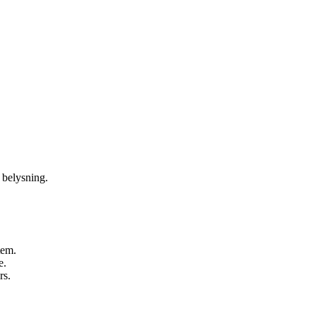
 belysning.
tem.
e.
rs.