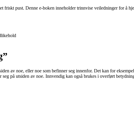
 et friskt pust. Denne e-boken inneholder trinnvise veiledninger for å 
likehold
g”
den av noe, eller noe som befinner seg innenfor. Det kan for eksempel re
ner seg på utsiden av noe. Innvendig kan også brukes i overført betydnin