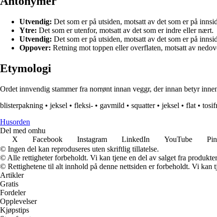
Antonymer
Utvendig:
Det som er på utsiden, motsatt av det som er på innsi
Ytre:
Det som er utenfor, motsatt av det som er indre eller nært.
Utvendig:
Det som er på utsiden, motsatt av det som er på innsi
Oppover:
Retning mot toppen eller overflaten, motsatt av nedove
Etymologi
Ordet innvendig stammer fra norrønt innan veggr, der innan betyr inne
blisterpakning
•
jeksel
•
fleksi-
•
gavmild
•
squatter
•
jeksel
•
flat
•
tosif
Husorden
Del med omhu
X
Facebook
Instagram
LinkedIn
YouTube
Pin
© Ingen del kan reproduseres uten skriftlig tillatelse.
© Alle rettigheter forbeholdt. Vi kan tjene en del av salget fra produkt
© Rettighetene til alt innhold på denne nettsiden er forbeholdt. Vi ka
Artikler
Gratis
Fordeler
Opplevelser
Kjøpstips