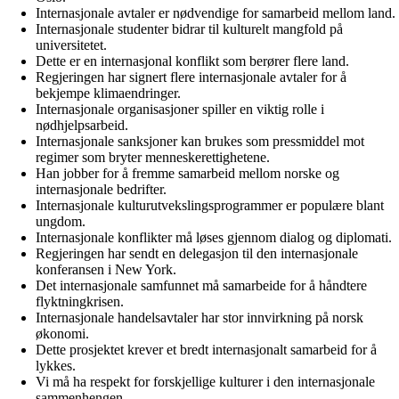
Internasjonale avtaler er nødvendige for samarbeid mellom land.
Internasjonale studenter bidrar til kulturelt mangfold på
universitetet.
Dette er en internasjonal konflikt som berører flere land.
Regjeringen har signert flere internasjonale avtaler for å
bekjempe klimaendringer.
Internasjonale organisasjoner spiller en viktig rolle i
nødhjelpsarbeid.
Internasjonale sanksjoner kan brukes som pressmiddel mot
regimer som bryter menneskerettighetene.
Han jobber for å fremme samarbeid mellom norske og
internasjonale bedrifter.
Internasjonale kulturutvekslingsprogrammer er populære blant
ungdom.
Internasjonale konflikter må løses gjennom dialog og diplomati.
Regjeringen har sendt en delegasjon til den internasjonale
konferansen i New York.
Det internasjonale samfunnet må samarbeide for å håndtere
flyktningkrisen.
Internasjonale handelsavtaler har stor innvirkning på norsk
økonomi.
Dette prosjektet krever et bredt internasjonalt samarbeid for å
lykkes.
Vi må ha respekt for forskjellige kulturer i den internasjonale
sammenhengen.