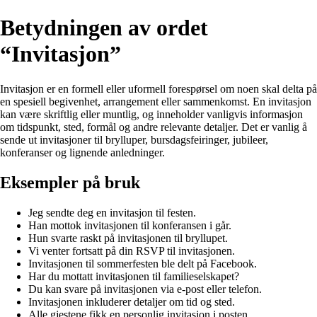
Betydningen av ordet
“Invitasjon”
Invitasjon er en formell eller uformell forespørsel om noen skal delta på
en spesiell begivenhet, arrangement eller sammenkomst. En invitasjon
kan være skriftlig eller muntlig, og inneholder vanligvis informasjon
om tidspunkt, sted, formål og andre relevante detaljer. Det er vanlig å
sende ut invitasjoner til brylluper, bursdagsfeiringer, jubileer,
konferanser og lignende anledninger.
Eksempler på bruk
Jeg sendte deg en invitasjon til festen.
Han mottok invitasjonen til konferansen i går.
Hun svarte raskt på invitasjonen til bryllupet.
Vi venter fortsatt på din RSVP til invitasjonen.
Invitasjonen til sommerfesten ble delt på Facebook.
Har du mottatt invitasjonen til familieselskapet?
Du kan svare på invitasjonen via e-post eller telefon.
Invitasjonen inkluderer detaljer om tid og sted.
Alle gjestene fikk en personlig invitasjon i posten.