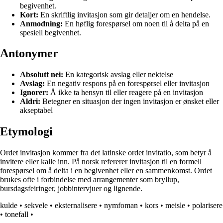
begivenhet.
Kort:
En skriftlig invitasjon som gir detaljer om en hendelse.
Anmodning:
En høflig forespørsel om noen til å delta på en
spesiell begivenhet.
Antonymer
Absolutt nei:
En kategorisk avslag eller nektelse
Avslag:
En negativ respons på en forespørsel eller invitasjon
Ignorer:
Å ikke ta hensyn til eller reagere på en invitasjon
Aldri:
Betegner en situasjon der ingen invitasjon er ønsket eller
akseptabel
Etymologi
Ordet invitasjon kommer fra det latinske ordet invitatio, som betyr å
invitere eller kalle inn. På norsk refererer invitasjon til en formell
forespørsel om å delta i en begivenhet eller en sammenkomst. Ordet
brukes ofte i forbindelse med arrangementer som bryllup,
bursdagsfeiringer, jobbintervjuer og lignende.
kulde
•
sekvele
•
eksternalisere
•
nymfoman
•
kors
•
meisle
•
polarisere
•
tonefall
•