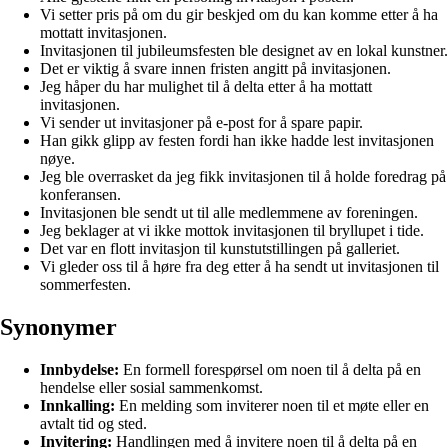
Vi setter pris på om du gir beskjed om du kan komme etter å ha
mottatt invitasjonen.
Invitasjonen til jubileumsfesten ble designet av en lokal kunstner.
Det er viktig å svare innen fristen angitt på invitasjonen.
Jeg håper du har mulighet til å delta etter å ha mottatt
invitasjonen.
Vi sender ut invitasjoner på e-post for å spare papir.
Han gikk glipp av festen fordi han ikke hadde lest invitasjonen
nøye.
Jeg ble overrasket da jeg fikk invitasjonen til å holde foredrag på
konferansen.
Invitasjonen ble sendt ut til alle medlemmene av foreningen.
Jeg beklager at vi ikke mottok invitasjonen til bryllupet i tide.
Det var en flott invitasjon til kunstutstillingen på galleriet.
Vi gleder oss til å høre fra deg etter å ha sendt ut invitasjonen til
sommerfesten.
Synonymer
Innbydelse:
En formell forespørsel om noen til å delta på en
hendelse eller sosial sammenkomst.
Innkalling:
En melding som inviterer noen til et møte eller en
avtalt tid og sted.
Invitering:
Handlingen med å invitere noen til å delta på en