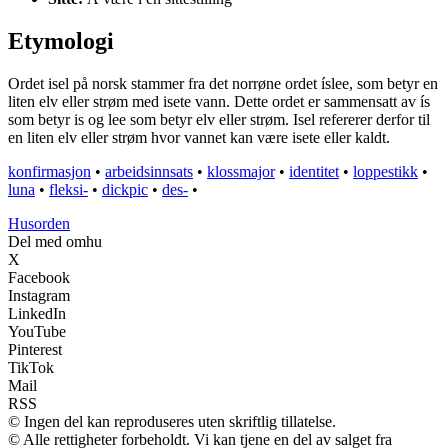
Etymologi
Ordet isel på norsk stammer fra det norrøne ordet íslee, som betyr en
liten elv eller strøm med isete vann. Dette ordet er sammensatt av ís
som betyr is og lee som betyr elv eller strøm. Isel refererer derfor til
en liten elv eller strøm hvor vannet kan være isete eller kaldt.
konfirmasjon
•
arbeidsinnsats
•
klossmajor
•
identitet
•
loppestikk
•
luna
•
fleksi-
•
dickpic
•
des-
•
Husorden
Del med omhu
X
Facebook
Instagram
LinkedIn
YouTube
Pinterest
TikTok
Mail
RSS
© Ingen del kan reproduseres uten skriftlig tillatelse.
© Alle rettigheter forbeholdt. Vi kan tjene en del av salget fra