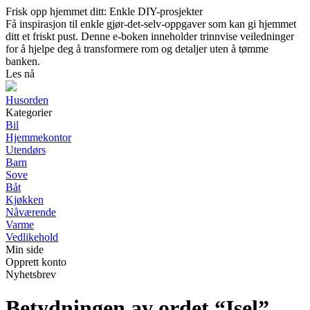
Frisk opp hjemmet ditt: Enkle DIY-prosjekter
Få inspirasjon til enkle gjør-det-selv-oppgaver som kan gi hjemmet
ditt et friskt pust. Denne e-boken inneholder trinnvise veiledninger
for å hjelpe deg å transformere rom og detaljer uten å tømme
banken.
Les nå
Husorden
Kategorier
Bil
Hjemmekontor
Utendørs
Barn
Sove
Båt
Kjøkken
Nåværende
Varme
Vedlikehold
Min side
Opprett konto
Nyhetsbrev
Betydningen av ordet “Isel”