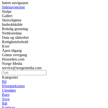
Intern navigasjon
Sidenavigering
Stolpe
Galleri
Skrivehjørne
Innholdskilde
Rettslig grunnlag
Nettleserdata
Data og sikkerhet
Rettighetsforhold
Krav
Åpen tilgang
Grønn overgang
Husorden.com
Norge Media
service@norgemedia.com
Kategorier
Bil
Hjemmekontor
Utendørs
Barn
Sove
Båt
Kjøkken