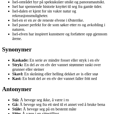
Isel-området byr på spektakulær utsikt og panoramautsikt.
Isel har spennende historie knyttet til seg fra gamle tider.
Isel-dalen er kjent for sin vakre natur og
rekreasjonsmuligheter.
Isel-en er en av de reneste elvene i Østerrike.
Isel passer perfekt for de som søker etter ro og avkobling i
naturen.
Isel-elven har inspirert kunstnere og forfattere opp gjennom
årene.
Synonymer
Kaskade:
En serie av mindre fosser eller stryk i en elv
Stryk:
En del av en elv der vannet strømmer raskt over
grunner eller steiner
Skavl:
En skråning eller helling dekket av is eller snø
Kast:
En bratt del av en elv der vannet faller fritt ned
Antonymer
Stå:
Å bevege seg ikke, å være i ro
Gå:
Å bevege seg fra ett sted til et annet ved å bruke bena
Ståle:
Å bevege seg på en bestemt måte
Sitte:
Å være i en sittestilling