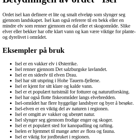
Ordet isel kan definere et lite og smalt elveløp som slynger seg
gjennom landskapet. Isel kan også referere til en bekk eller en
mindre elv som renner gjennom en dal eller et skogområde. Slike
elver eller bekker har ofte klart vann og kan være viktige for plante-
og dyrelivet i området.
Eksempler på bruk
Isel er en vakker elv i Østerrike.
Isel renner gjennom Det salzburgske lavlandet.
Isel er en sideelv til elven Drau.
Isel har sitt utspring i Hohe Tauern-fjellene.
Isel er kjent for sitt klare og kalde vann.
Isel er et populært turistmål for fotturer og naturutforsking.
Isel har også flotte fiskeområder langs elvebredden.
Isel-området har flere hyggelige landsbyer og byer å besøke.
Isel-elven er en viktig del av naturen i regionen.
Isel er omgitt av vakker og uberørt natur.
Isel slynger seg gjennom frodige enger og skoger.
Isel er et populært sted for kanopadling og rafting.
Iselen er hjemmet til mange arter av flora og fauna.
Isel er viktig for jordbruket i regionen.