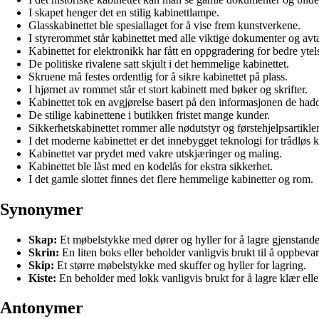
I skapet henger det en stilig kabinettlampe.
Glasskabinettet ble spesiallaget for å vise frem kunstverkene.
I styrerommet står kabinettet med alle viktige dokumenter og avta
Kabinettet for elektronikk har fått en oppgradering for bedre ytel
De politiske rivalene satt skjult i det hemmelige kabinettet.
Skruene må festes ordentlig for å sikre kabinettet på plass.
I hjørnet av rommet står et stort kabinett med bøker og skrifter.
Kabinettet tok en avgjørelse basert på den informasjonen de had
De stilige kabinettene i butikken fristet mange kunder.
Sikkerhetskabinettet rommer alle nødutstyr og førstehjelpsartikler
I det moderne kabinettet er det innebygget teknologi for trådlø
Kabinettet var prydet med vakre utskjæringer og maling.
Kabinettet ble låst med en kodelås for ekstra sikkerhet.
I det gamle slottet finnes det flere hemmelige kabinetter og rom.
Synonymer
Skap:
Et møbelstykke med dører og hyller for å lagre gjenstande
Skrin:
En liten boks eller beholder vanligvis brukt til å oppbevar
Skip:
Et større møbelstykke med skuffer og hyller for lagring.
Kiste:
En beholder med lokk vanligvis brukt for å lagre klær elle
Antonymer