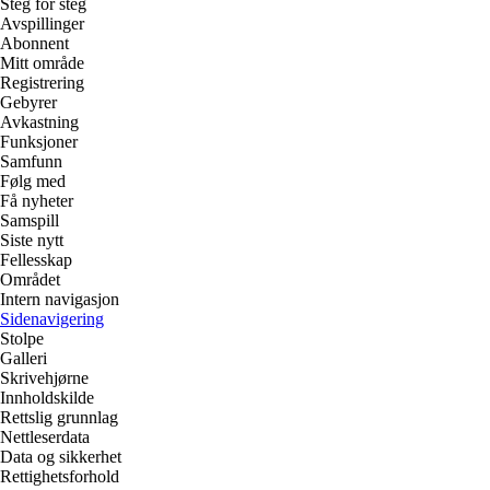
Steg for steg
Avspillinger
Abonnent
Mitt område
Registrering
Gebyrer
Avkastning
Funksjoner
Samfunn
Følg med
Få nyheter
Samspill
Siste nytt
Fellesskap
Området
Intern navigasjon
Sidenavigering
Stolpe
Galleri
Skrivehjørne
Innholdskilde
Rettslig grunnlag
Nettleserdata
Data og sikkerhet
Rettighetsforhold