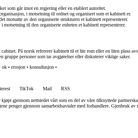
r som går imot en regjering eller en etablert autoritet.
organisasjon, i motsetning til ordnet og organisert som et kabinett er.
et motsatte av den organiserte strukturen et kabinett representerer.
 i motsetning til den organiserte enheten et kabinett representerer.
abinet. På norsk refererer kabinett til et lite rom eller en liten plass av
ten gruppe personer som tar avgjørelser eller diskuterer viktige saker.
•
ok
•
erosjon
•
konsultasjon
•
terest
TikTok
Mail
RSS
er kjøpt gjennom nettstedet vårt som en del av våre tilknyttede partners
n tjene penger gjennom samarbeidsavtaler med forhandlere. Gjenbruk av m