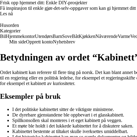
Frisk opp hjemmet ditt: Enkle DIY-prosjekter
Få inspirasjon til enkle gjør-det-selv-oppgaver som kan gi hjemmet ditt
Les nå
Husorden
Kategorier
Bil
Hjemmekontor
Utendørs
Barn
Sove
Båt
Kjøkken
Nåværende
Varme
Ved
Min side
Opprett konto
Nyhetsbrev
Betydningen av ordet “Kabinett
Ordet kabinett kan referere til flere ting på norsk. Det kan blant annet b
til en regjering eller en politisk ledelse, for eksempel et regjeringsskift
for eksempel et kabinett av kuriositeter.
Eksempler på bruk
I det politiske kabinettet sitter de viktigste ministrene.
De dyrebare gjenstandene ble oppbevart i et glasskabinett.
Spillkonsollen skal monteres i et eget kabinett på veggen.
Et møte ble holdt i det lukkede kabinettet for å diskutere saken.
Kabinettet bestemte at tiltaket skulle iverksettes umiddelbart.
I det historiske kabinettet kan man se gamle dokumenter og bilde