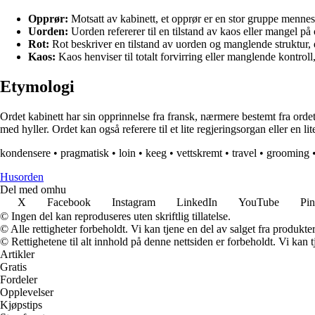
Opprør:
Motsatt av kabinett, et opprør er en stor gruppe menneske
Uorden:
Uorden refererer til en tilstand av kaos eller mangel på 
Rot:
Rot beskriver en tilstand av uorden og manglende struktur, d
Kaos:
Kaos henviser til totalt forvirring eller manglende kontroll,
Etymologi
Ordet kabinett har sin opprinnelse fra fransk, nærmere bestemt fra ordet c
med hyller. Ordet kan også referere til et lite regjeringsorgan eller en li
kondensere
•
pragmatisk
•
loin
•
keeg
•
vettskremt
•
travel
•
grooming
Husorden
Del med omhu
X
Facebook
Instagram
LinkedIn
YouTube
Pin
© Ingen del kan reproduseres uten skriftlig tillatelse.
© Alle rettigheter forbeholdt. Vi kan tjene en del av salget fra produkt
© Rettighetene til alt innhold på denne nettsiden er forbeholdt. Vi ka
Artikler
Gratis
Fordeler
Opplevelser
Kjøpstips