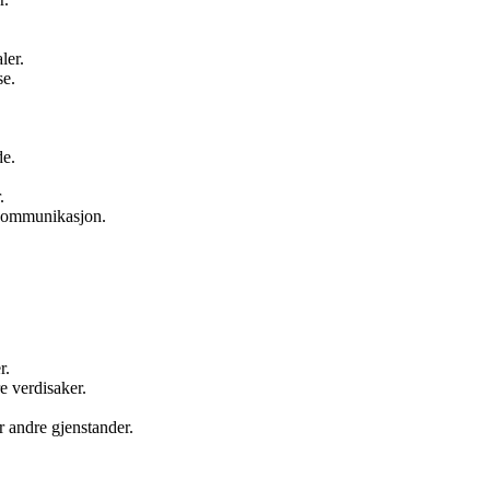
ler.
se.
de.
.
s kommunikasjon.
r.
e verdisaker.
r andre gjenstander.