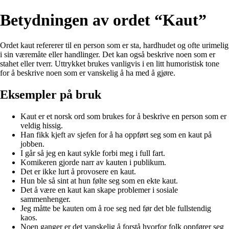
Betydningen av ordet “Kaut”
Ordet kaut refererer til en person som er sta, hardhudet og ofte urimelig
i sin væremåte eller handlinger. Det kan også beskrive noen som er
stahet eller tverr. Uttrykket brukes vanligvis i en litt humoristisk tone
for å beskrive noen som er vanskelig å ha med å gjøre.
Eksempler på bruk
Kaut er et norsk ord som brukes for å beskrive en person som er
veldig hissig.
Han fikk kjeft av sjefen for å ha oppført seg som en kaut på
jobben.
I går så jeg en kaut sykle forbi meg i full fart.
Komikeren gjorde narr av kauten i publikum.
Det er ikke lurt å provosere en kaut.
Hun ble så sint at hun følte seg som en ekte kaut.
Det å være en kaut kan skape problemer i sosiale
sammenhenger.
Jeg måtte be kauten om å roe seg ned før det ble fullstendig
kaos.
Noen ganger er det vanskelig å forstå hvorfor folk oppfører seg