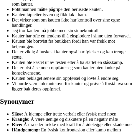
som kauter.
Politimannen måtte pågripe den berusede kauten.
Kauten løp etter tyven og fikk tak i ham.
Det virker som om kauten ikke har kontroll over sine egne
handlinger.
Jeg tror kauten må jobbe med sin sinnekontroll.
Kauter har ofte en tendens til å eksplodere i sinne uten forvarsel.
Kauten ble bortvist fra butikken fordi han var frekk mot
betjeningen.
Det er viktig å huske at kauter også har følelser og kan trenge
støtte.
Kauten ble kastet ut av festen etter å ha startet en slåsskamp.
Det er trist å se noen oppføre seg som kauter uten tanke på
konsekvensene.
Kauten beklaget senere sin oppførsel og lovte å endre seg.
Vi burde være tolerante overfor kauter og prøve å forstå hva som
ligger bak deres oppførsel.
Synonymer
Slåss:
Å kjempe eller trette verbalt eller fysisk med noen
Krangle:
Å være uenige og diskutere på en negativ måte
Rive:
Å dra eller trekke med kraft for å ødelegge eller skade noe
Håndgemeng:
En fysisk konfrontasjon eller kamp mellom