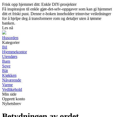
Frisk opp hjemmet ditt: Enkle DIY-prosjekter
Få inspirasjon til enkle gjør-det-selv-oppgaver som kan gi hjemmet
ditt et friskt pust. Denne e-boken inneholder trinnvise veiledninger
for å hjelpe deg å transformere rom og detaljer uten å tømme
banken.
Les nå
Husorden
Kategorier
Bil
Hjemmekontor
Utendørs
Barn
Sove
Båt
Kjøkken
Nåværende
Varme
Vedlikehold
Min side
Opprett konto
Nyhetsbrev
Betydningen av ordet