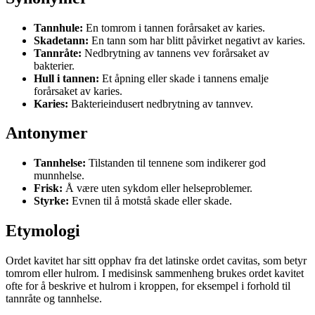
Tannhule:
En tomrom i tannen forårsaket av karies.
Skadetann:
En tann som har blitt påvirket negativt av karies.
Tannråte:
Nedbrytning av tannens vev forårsaket av
bakterier.
Hull i tannen:
Et åpning eller skade i tannens emalje
forårsaket av karies.
Karies:
Bakterieindusert nedbrytning av tannvev.
Antonymer
Tannhelse:
Tilstanden til tennene som indikerer god
munnhelse.
Frisk:
Å være uten sykdom eller helseproblemer.
Styrke:
Evnen til å motstå skade eller skade.
Etymologi
Ordet kavitet har sitt opphav fra det latinske ordet cavitas, som betyr
tomrom eller hulrom. I medisinsk sammenheng brukes ordet kavitet
ofte for å beskrive et hulrom i kroppen, for eksempel i forhold til
tannråte og tannhelse.