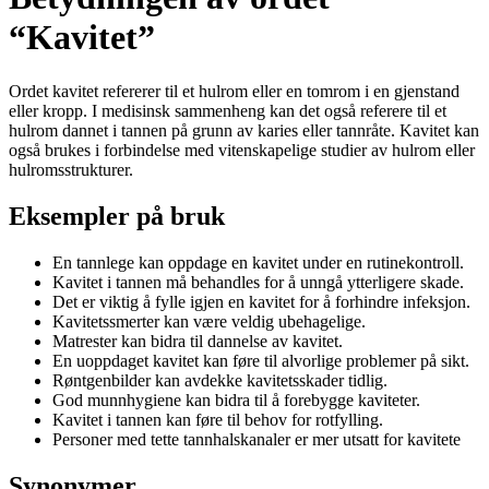
“Kavitet”
Ordet kavitet refererer til et hulrom eller en tomrom i en gjenstand
eller kropp. I medisinsk sammenheng kan det også referere til et
hulrom dannet i tannen på grunn av karies eller tannråte. Kavitet kan
også brukes i forbindelse med vitenskapelige studier av hulrom eller
hulromsstrukturer.
Eksempler på bruk
En tannlege kan oppdage en kavitet under en rutinekontroll.
Kavitet i tannen må behandles for å unngå ytterligere skade.
Det er viktig å fylle igjen en kavitet for å forhindre infeksjon.
Kavitetssmerter kan være veldig ubehagelige.
Matrester kan bidra til dannelse av kavitet.
En uoppdaget kavitet kan føre til alvorlige problemer på sikt.
Røntgenbilder kan avdekke kavitetsskader tidlig.
God munnhygiene kan bidra til å forebygge kaviteter.
Kavitet i tannen kan føre til behov for rotfylling.
Personer med tette tannhalskanaler er mer utsatt for kavitete
Synonymer