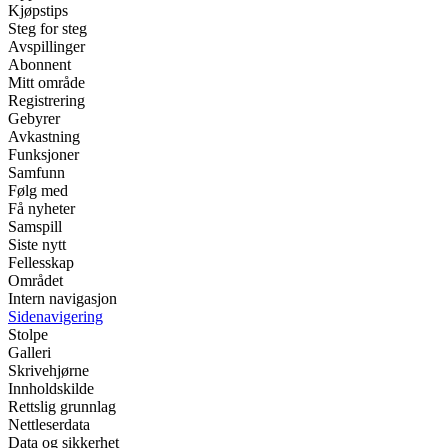
Kjøpstips
Steg for steg
Avspillinger
Abonnent
Mitt område
Registrering
Gebyrer
Avkastning
Funksjoner
Samfunn
Følg med
Få nyheter
Samspill
Siste nytt
Fellesskap
Området
Intern navigasjon
Sidenavigering
Stolpe
Galleri
Skrivehjørne
Innholdskilde
Rettslig grunnlag
Nettleserdata
Data og sikkerhet