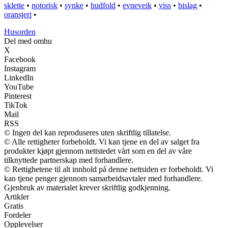
sklette
•
notorisk
•
synke
•
hudfold
•
evneveik
•
viss
•
bislag
•
oransjeri
•
Husorden
Del med omhu
X
Facebook
Instagram
LinkedIn
YouTube
Pinterest
TikTok
Mail
RSS
© Ingen del kan reproduseres uten skriftlig tillatelse.
© Alle rettigheter forbeholdt. Vi kan tjene en del av salget fra
produkter kjøpt gjennom nettstedet vårt som en del av våre
tilknyttede partnerskap med forhandlere.
© Rettighetene til alt innhold på denne nettsiden er forbeholdt. Vi
kan tjene penger gjennom samarbeidsavtaler med forhandlere.
Gjenbruk av materialet krever skriftlig godkjenning.
Artikler
Gratis
Fordeler
Opplevelser