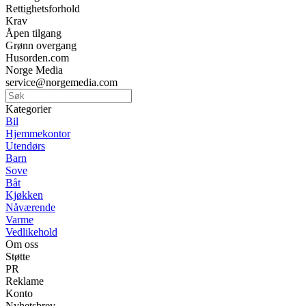
Rettighetsforhold
Krav
Åpen tilgang
Grønn overgang
Husorden.com
Norge Media
service@norgemedia.com
Kategorier
Bil
Hjemmekontor
Utendørs
Barn
Sove
Båt
Kjøkken
Nåværende
Varme
Vedlikehold
Om oss
Støtte
PR
Reklame
Konto
Nyhetsbrev