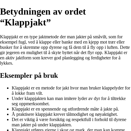
Betydningen av ordet
“Klappjakt”
Klappjakt er en type jaktmetode der man jakter på småvilt, som for
eksempel fugl, ved å klappe eller banke med en kjepp mot trær eller
busker for å skremme opp dyrene og få dem til å fly opp i luften. Dette
gir jegeren en mulighet til å skyte byttet når det flyr opp. Klappjakt er
en aktiv jaktform som krever god planlegging og ferdigheter for å
lykkes.
Eksempler på bruk
Klappjakt er en metode for jakt hvor man bruker klappelyder for
å lokke fram vilt.
Under klappjakten kan man imitere lyder av dyr for å tiltrekke
seg oppmerksomhet.
Klappjakt er en spennende og utfordrende måte å jakte på.
Å praktisere klappjakt krever tålmodighet og nøyaktighet.
Det er viktig å være forsiktig og respektfull i forhold til dyrene
man jakter på under klappjakten.
Klappjakt utføres gjerne i skog og mark, der man kan komme