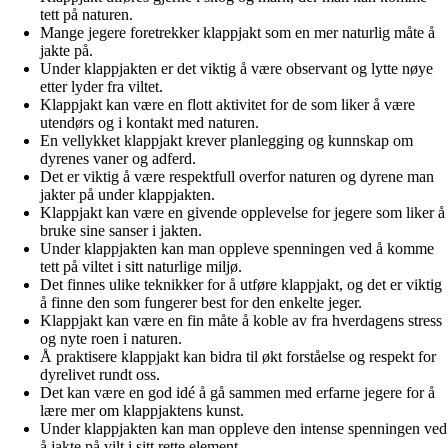
tett på naturen.
Mange jegere foretrekker klappjakt som en mer naturlig måte å
jakte på.
Under klappjakten er det viktig å være observant og lytte nøye
etter lyder fra viltet.
Klappjakt kan være en flott aktivitet for de som liker å være
utendørs og i kontakt med naturen.
En vellykket klappjakt krever planlegging og kunnskap om
dyrenes vaner og adferd.
Det er viktig å være respektfull overfor naturen og dyrene man
jakter på under klappjakten.
Klappjakt kan være en givende opplevelse for jegere som liker å
bruke sine sanser i jakten.
Under klappjakten kan man oppleve spenningen ved å komme
tett på viltet i sitt naturlige miljø.
Det finnes ulike teknikker for å utføre klappjakt, og det er viktig
å finne den som fungerer best for den enkelte jeger.
Klappjakt kan være en fin måte å koble av fra hverdagens stress
og nyte roen i naturen.
Å praktisere klappjakt kan bidra til økt forståelse og respekt for
dyrelivet rundt oss.
Det kan være en god idé å gå sammen med erfarne jegere for å
lære mer om klappjaktens kunst.
Under klappjakten kan man oppleve den intense spenningen ved
å jakte på vilt i sitt rette element.