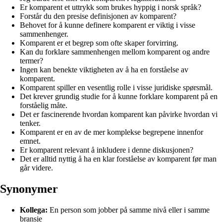
Er komparent et uttrykk som brukes hyppig i norsk språk?
Forstår du den presise definisjonen av komparent?
Behovet for å kunne definere komparent er viktig i visse
sammenhenger.
Komparent er et begrep som ofte skaper forvirring.
Kan du forklare sammenhengen mellom komparent og andre
termer?
Ingen kan benekte viktigheten av å ha en forståelse av
komparent.
Komparent spiller en vesentlig rolle i visse juridiske spørsmål.
Det krever grundig studie for å kunne forklare komparent på en
forståelig måte.
Det er fascinerende hvordan komparent kan påvirke hvordan vi
tenker.
Komparent er en av de mer komplekse begrepene innenfor
emnet.
Er komparent relevant å inkludere i denne diskusjonen?
Det er alltid nyttig å ha en klar forståelse av komparent før man
går videre.
Synonymer
Kollega:
En person som jobber på samme nivå eller i samme
bransje