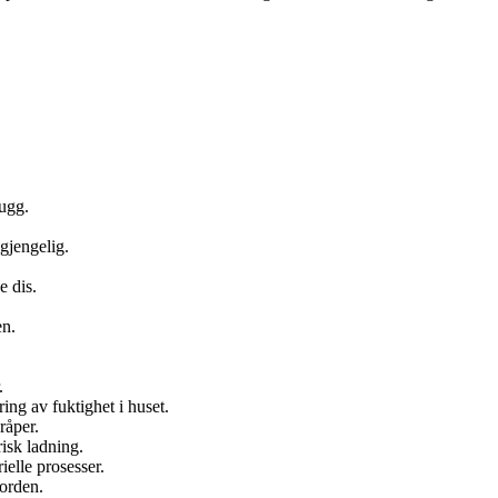
ugg.
gjengelig.
e dis.
en.
.
ring av fuktighet i huset.
råper.
risk ladning.
elle prosesser.
jorden.