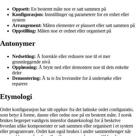
Oppsett:
En bestemt måte noe er satt sammen på
Konfigurasjon:
Innstillinger og parametere for en enhet eller
system
Arrangement:
Måten elementer er plassert eller satt sammen på
Oppstilling:
Måten noe er ordnet eller organisert på
Antonymer
Nedsetting:
Å forenkle eller redusere noe til et mer
grunnleggende nivå
Oppløsning:
Å bryte ned eller demontere noe til dets enkelte
deler
Demontering:
Å ta is fra hverandre for å undersøke eller
reparere
Etymologi
Ordet konfigurasjon har sitt opphav fra det latinske ordet configuratio,
som betyr å forme, danne eller ordne noe på en bestemt måte. I norsk
brukes begrepet vanligvis innenfor datateknologi for å beskrive
hvordan ulike komponenter er satt sammen eller organisert i et system
eller programvare. Ordet kan også brukes i andre sammenhenger når