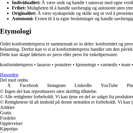
Individualitet:
Å være unik og handle i samsvar med egne verdi
Frihet:
Muligheten til å handle uavhengig og autonomt uten ytre 
Originalitet:
Å være nyskapende og skille seg ut ved å presentere
Autonomi:
Evnen til å ta egne beslutninger og handle uavhengig
Etymologi
Ordet konformitetspress er sammensatt av to deler: konformitet og press. 
belastning. Derfor kan vi si at konformitetspress handler om den påvirk
Dette kan skape følelsen av press eller press for enkeltpersoner.
konformitetspress
•
lasaron
•
postulere
•
kjennetegn
•
varmedis
•
team
Husorden
Del med omhu
X
Facebook
Instagram
LinkedIn
YouTube
Pin
© Ingen del kan reproduseres uten skriftlig tillatelse.
© Alle rettigheter forbeholdt. Vi kan tjene en del av salget fra produkt
© Rettighetene til alt innhold på denne nettsiden er forbeholdt. Vi ka
Artikler
Gratis
Fordeler
Opplevelser
Kjøpstips