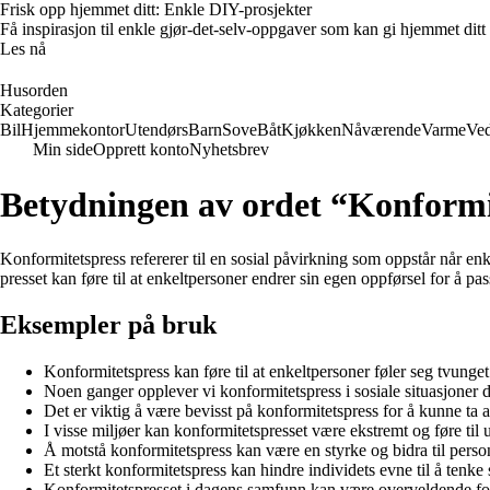
Frisk opp hjemmet ditt: Enkle DIY-prosjekter
Få inspirasjon til enkle gjør-det-selv-oppgaver som kan gi hjemmet ditt
Les nå
Husorden
Kategorier
Bil
Hjemmekontor
Utendørs
Barn
Sove
Båt
Kjøkken
Nåværende
Varme
Ved
Min side
Opprett konto
Nyhetsbrev
Betydningen av ordet “Konformi
Konformitetspress refererer til en sosial påvirkning som oppstår når enke
presset kan føre til at enkeltpersoner endrer sin egen oppførsel for å pas
Eksempler på bruk
Konformitetspress kan føre til at enkeltpersoner føler seg tvunget
Noen ganger opplever vi konformitetspress i sosiale situasjoner de
Det er viktig å være bevisst på konformitetspress for å kunne ta au
I visse miljøer kan konformitetspresset være ekstremt og føre til
Å motstå konformitetspress kan være en styrke og bidra til person
Et sterkt konformitetspress kan hindre individets evne til å tenke 
Konformitetspresset i dagens samfunn kan være overveldende f