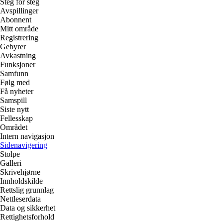
Steg for steg
Avspillinger
Abonnent
Mitt område
Registrering
Gebyrer
Avkastning
Funksjoner
Samfunn
Følg med
Få nyheter
Samspill
Siste nytt
Fellesskap
Området
Intern navigasjon
Sidenavigering
Stolpe
Galleri
Skrivehjørne
Innholdskilde
Rettslig grunnlag
Nettleserdata
Data og sikkerhet
Rettighetsforhold