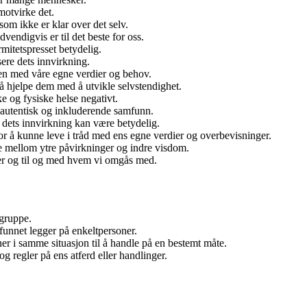
motvirke det.
m ikke er klar over det selv.
endigvis er til det beste for oss.
mitetspresset betydelig.
sere dets innvirkning.
ten med våre egne verdier og behov.
å hjelpe dem med å utvikle selvstendighet.
 og fysiske helse negativt.
r autentisk og inkluderende samfunn.
dets innvirkning kan være betydelig.
r å kunne leve i tråd med ens egne verdier og overbevisninger.
le mellom ytre påvirkninger og indre visdom.
ser og til og med hvem vi omgås med.
 gruppe.
nnet legger på enkeltpersoner.
ner i samme situasjon til å handle på en bestemt måte.
regler på ens atferd eller handlinger.