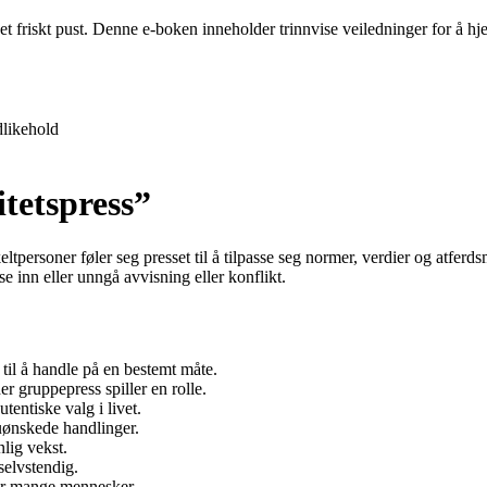
 et friskt pust. Denne e-boken inneholder trinnvise veiledninger for å 
likehold
tetspress”
ltpersoner føler seg presset til å tilpasse seg normer, verdier og atferds
se inn eller unngå avvisning eller konflikt.
 til å handle på en bestemt måte.
r gruppepress spiller en rolle.
tentiske valg i livet.
 uønskede handlinger.
lig vekst.
selvstendig.
or mange mennesker.