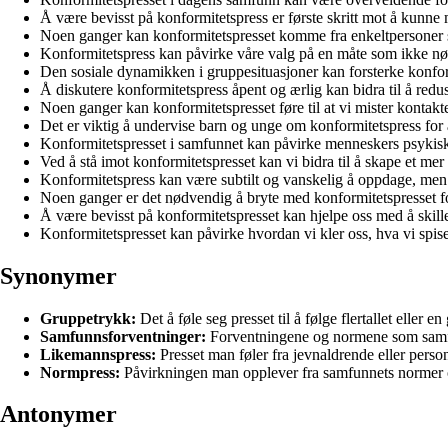
Å være bevisst på konformitetspress er første skritt mot å kunne 
Noen ganger kan konformitetspresset komme fra enkeltpersoner so
Konformitetspress kan påvirke våre valg på en måte som ikke nødv
Den sosiale dynamikken i gruppesituasjoner kan forsterke konfor
Å diskutere konformitetspress åpent og ærlig kan bidra til å redu
Noen ganger kan konformitetspresset føre til at vi mister kontak
Det er viktig å undervise barn og unge om konformitetspress for 
Konformitetspresset i samfunnet kan påvirke menneskers psykiske
Ved å stå imot konformitetspresset kan vi bidra til å skape et me
Konformitetspress kan være subtilt og vanskelig å oppdage, men 
Noen ganger er det nødvendig å bryte med konformitetspresset fo
Å være bevisst på konformitetspresset kan hjelpe oss med å skil
Konformitetspresset kan påvirke hvordan vi kler oss, hva vi spi
Synonymer
Gruppetrykk:
Det å føle seg presset til å følge flertallet eller en
Samfunnsforventninger:
Forventningene og normene som samfu
Likemannspress:
Presset man føler fra jevnaldrende eller perso
Normpress:
Påvirkningen man opplever fra samfunnets normer og 
Antonymer