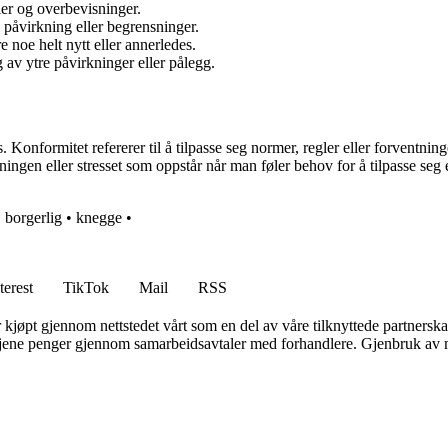
er og overbevisninger.
påvirkning eller begrensninger.
 noe helt nytt eller annerledes.
 av ytre påvirkninger eller pålegg.
Konformitet refererer til å tilpasse seg normer, regler eller forventning
ningen eller stresset som oppstår når man føler behov for å tilpasse seg
•
borgerlig
•
knegge
•
terest
TikTok
Mail
RSS
er kjøpt gjennom nettstedet vårt som en del av våre tilknyttede partners
n tjene penger gjennom samarbeidsavtaler med forhandlere. Gjenbruk av m