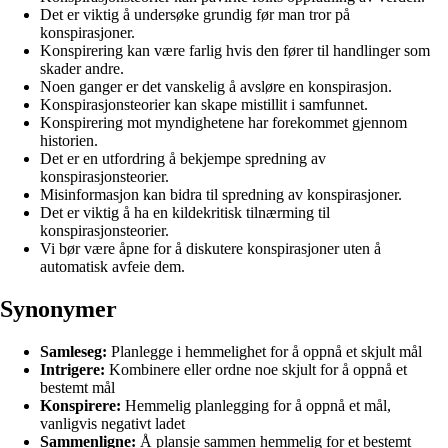
Det er viktig å undersøke grundig før man tror på
konspirasjoner.
Konspirering kan være farlig hvis den fører til handlinger som
skader andre.
Noen ganger er det vanskelig å avsløre en konspirasjon.
Konspirasjonsteorier kan skape mistillit i samfunnet.
Konspirering mot myndighetene har forekommet gjennom
historien.
Det er en utfordring å bekjempe spredning av
konspirasjonsteorier.
Misinformasjon kan bidra til spredning av konspirasjoner.
Det er viktig å ha en kildekritisk tilnærming til
konspirasjonsteorier.
Vi bør være åpne for å diskutere konspirasjoner uten å
automatisk avfeie dem.
Synonymer
Samleseg:
Planlegge i hemmelighet for å oppnå et skjult mål
Intrigere:
Kombinere eller ordne noe skjult for å oppnå et
bestemt mål
Konspirere:
Hemmelig planlegging for å oppnå et mål,
vanligvis negativt ladet
Sammenligne:
Å plansje sammen hemmelig for et bestemt