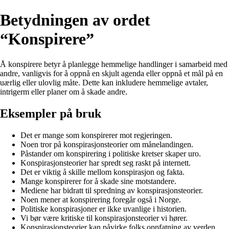
Betydningen av ordet
“Konspirere”
Å konspirere betyr å planlegge hemmelige handlinger i samarbeid med
andre, vanligvis for å oppnå en skjult agenda eller oppnå et mål på en
uærlig eller ulovlig måte. Dette kan inkludere hemmelige avtaler,
intrigerm eller planer om å skade andre.
Eksempler på bruk
Det er mange som konspirerer mot regjeringen.
Noen tror på konspirasjonsteorier om månelandingen.
Påstander om konspirering i politiske kretser skaper uro.
Konspirasjonsteorier har spredt seg raskt på internett.
Det er viktig å skille mellom konspirasjon og fakta.
Mange konspirerer for å skade sine motstandere.
Mediene har bidratt til spredning av konspirasjonsteorier.
Noen mener at konspirering foregår også i Norge.
Politiske konspirasjoner er ikke uvanlige i historien.
Vi bør være kritiske til konspirasjonsteorier vi hører.
Konspirasjonsteorier kan påvirke folks oppfatning av verden.