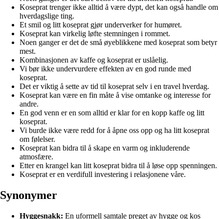
Koseprat trenger ikke alltid å være dypt, det kan også handle om
hverdagslige ting.
Et smil og litt koseprat gjør underverker for humøret.
Koseprat kan virkelig løfte stemningen i rommet.
Noen ganger er det de små øyeblikkene med koseprat som betyr
mest.
Kombinasjonen av kaffe og koseprat er uslåelig.
Vi bør ikke undervurdere effekten av en god runde med
koseprat.
Det er viktig å sette av tid til koseprat selv i en travel hverdag.
Koseprat kan være en fin måte å vise omtanke og interesse for
andre.
En god venn er en som alltid er klar for en kopp kaffe og litt
koseprat.
Vi burde ikke være redd for å åpne oss opp og ha litt koseprat
om følelser.
Koseprat kan bidra til å skape en varm og inkluderende
atmosfære.
Etter en krangel kan litt koseprat bidra til å løse opp spenningen.
Koseprat er en verdifull investering i relasjonene våre.
Synonymer
Hyggesnakk:
En uformell samtale preget av hygge og kos