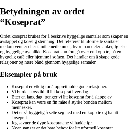
Betydningen av ordet
“Koseprat”
Ordet koseprat brukes for å beskrive hyggelige samtaler som skaper en
avslappet og koselig stemning. Det refererer til uformelle samtaler
mellom venner eller familiemedlemmer, hvor man deler tanker, følelser
og hyggelige øyeblikk. Koseprat kan foregå over en kopp te, på en
hyggelig café eller hjemme i sofaen. Det handler om å skape gode
relasjoner og nære bånd gjennom hyggelige samtaler.
Eksempler på bruk
Koseprat er viktig for å opprettholde gode relasjoner.
Vi burde ta oss tid til litt koseprat hver dag.
Etter en lang dag, trenger vi litt koseprat for å slappe av.
Koseprat kan være en fin måte å styrke bonden mellom
mennesker.
Det er så hyggelig å sette seg ned med en kopp te og ha litt
koseprat.
Jeg savner de dype kosepratene vi hadde før.
Noen ganger er det bare behov for litt uformell koseprat.