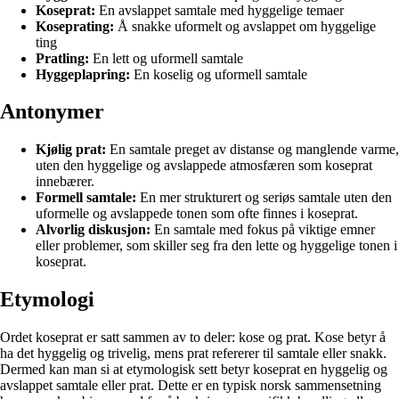
Koseprat:
En avslappet samtale med hyggelige temaer
Koseprating:
Å snakke uformelt og avslappet om hyggelige
ting
Pratling:
En lett og uformell samtale
Hyggeplapring:
En koselig og uformell samtale
Antonymer
Kjølig prat:
En samtale preget av distanse og manglende varme,
uten den hyggelige og avslappede atmosfæren som koseprat
innebærer.
Formell samtale:
En mer strukturert og seriøs samtale uten den
uformelle og avslappede tonen som ofte finnes i koseprat.
Alvorlig diskusjon:
En samtale med fokus på viktige emner
eller problemer, som skiller seg fra den lette og hyggelige tonen i
koseprat.
Etymologi
Ordet koseprat er satt sammen av to deler: kose og prat. Kose betyr å
ha det hyggelig og trivelig, mens prat refererer til samtale eller snakk.
Dermed kan man si at etymologisk sett betyr koseprat en hyggelig og
avslappet samtale eller prat. Dette er en typisk norsk sammensetning