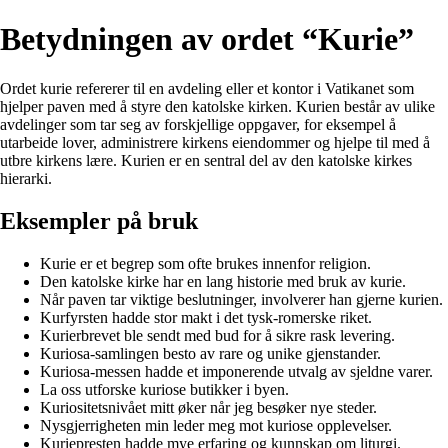
Betydningen av ordet “Kurie”
Ordet kurie refererer til en avdeling eller et kontor i Vatikanet som
hjelper paven med å styre den katolske kirken. Kurien består av ulike
avdelinger som tar seg av forskjellige oppgaver, for eksempel å
utarbeide lover, administrere kirkens eiendommer og hjelpe til med å
utbre kirkens lære. Kurien er en sentral del av den katolske kirkes
hierarki.
Eksempler på bruk
Kurie er et begrep som ofte brukes innenfor religion.
Den katolske kirke har en lang historie med bruk av kurie.
Når paven tar viktige beslutninger, involverer han gjerne kurien.
Kurfyrsten hadde stor makt i det tysk-romerske riket.
Kurierbrevet ble sendt med bud for å sikre rask levering.
Kuriosa-samlingen besto av rare og unike gjenstander.
Kuriosa-messen hadde et imponerende utvalg av sjeldne varer.
La oss utforske kuriose butikker i byen.
Kuriositetsnivået mitt øker når jeg besøker nye steder.
Nysgjerrigheten min leder meg mot kuriose opplevelser.
Kuriepresten hadde mye erfaring og kunnskap om liturgi.