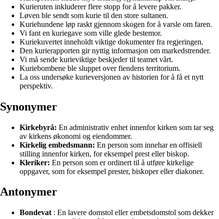
Kurieruten inkluderer flere stopp for å levere pakker.
Løven ble sendt som kurie til den store sultanen.
Kuriehundene løp raskt gjennom skogen for å varsle om faren.
Vi fant en kuriegave som ville glede bestemor.
Kuriekuvertet inneholdt viktige dokumenter fra regjeringen.
Den kurierapporten gir nyttig informasjon om markedstrender.
Vi må sende kurieviktige beskjeder til teamet vårt.
Kuriebombene ble sluppet over fiendens territorium.
La oss undersøke kurieversjonen av historien for å få et nytt
perspektiv.
Synonymer
Kirkebyrå:
En administrativ enhet innenfor kirken som tar seg
av kirkens økonomi og eiendommer.
Kirkelig embedsmann:
En person som innehar en offisiell
stilling innenfor kirken, for eksempel prest eller biskop.
Kleriker:
En person som er ordinert til å utføre kirkelige
oppgaver, som for eksempel prester, biskoper eller diakoner.
Antonymer
Bondevat
: En lavere domstol eller embetsdomstol som dekker