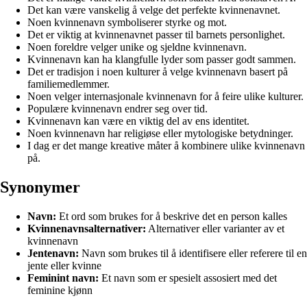
Det kan være vanskelig å velge det perfekte kvinnenavnet.
Noen kvinnenavn symboliserer styrke og mot.
Det er viktig at kvinnenavnet passer til barnets personlighet.
Noen foreldre velger unike og sjeldne kvinnenavn.
Kvinnenavn kan ha klangfulle lyder som passer godt sammen.
Det er tradisjon i noen kulturer å velge kvinnenavn basert på
familiemedlemmer.
Noen velger internasjonale kvinnenavn for å feire ulike kulturer.
Populære kvinnenavn endrer seg over tid.
Kvinnenavn kan være en viktig del av ens identitet.
Noen kvinnenavn har religiøse eller mytologiske betydninger.
I dag er det mange kreative måter å kombinere ulike kvinnenavn
på.
Synonymer
Navn:
Et ord som brukes for å beskrive det en person kalles
Kvinnenavnsalternativer:
Alternativer eller varianter av et
kvinnenavn
Jentenavn:
Navn som brukes til å identifisere eller referere til en
jente eller kvinne
Feminint navn:
Et navn som er spesielt assosiert med det
feminine kjønn