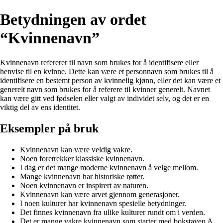
Betydningen av ordet
“Kvinnenavn”
Kvinnenavn refererer til navn som brukes for å identifisere eller
henvise til en kvinne. Dette kan være et personnavn som brukes til å
identifisere en bestemt person av kvinnelig kjønn, eller det kan være et
generelt navn som brukes for å referere til kvinner generelt. Navnet
kan være gitt ved fødselen eller valgt av individet selv, og det er en
viktig del av ens identitet.
Eksempler på bruk
Kvinnenavn kan være veldig vakre.
Noen foretrekker klassiske kvinnenavn.
I dag er det mange moderne kvinnenavn å velge mellom.
Mange kvinnenavn har historiske røtter.
Noen kvinnenavn er inspirert av naturen.
Kvinnenavn kan være arvet gjennom generasjoner.
I noen kulturer har kvinnenavn spesielle betydninger.
Det finnes kvinnenavn fra ulike kulturer rundt om i verden.
Det er mange vakre kvinnenavn som starter med bokstaven A.