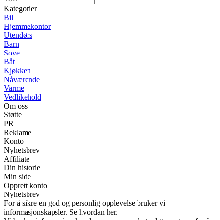
Kategorier
Bil
Hjemmekontor
Utendørs
Barn
Sove
Båt
Kjøkken
Nåværende
Varme
Vedlikehold
Om oss
Støtte
PR
Reklame
Konto
Nyhetsbrev
Affiliate
Din historie
Min side
Opprett konto
Nyhetsbrev
For å sikre en god og personlig opplevelse bruker vi
informasjonskapsler. Se hvordan her.