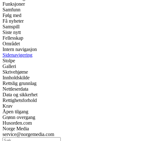
Funksjoner
Samfunn
Følg med
Få nyheter
Samspill
Siste nytt
Fellesskap
Området
Intern navigasjon
Sidenavigering
Stolpe
Galleri
Skrivehjørne
Innholdskilde
Rettslig grunnlag
Nettleserdata
Data og sikkerhet
Rettighetsforhold
Krav
Åpen tilgang
Grønn overgang
Husorden.com
Norge Media
service@norgemedia.com