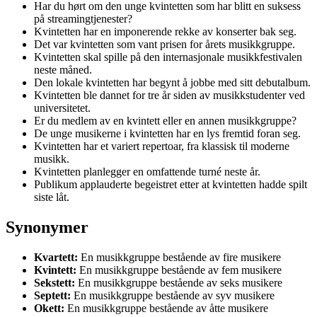
Har du hørt om den unge kvintetten som har blitt en suksess
på streamingtjenester?
Kvintetten har en imponerende rekke av konserter bak seg.
Det var kvintetten som vant prisen for årets musikkgruppe.
Kvintetten skal spille på den internasjonale musikkfestivalen
neste måned.
Den lokale kvintetten har begynt å jobbe med sitt debutalbum.
Kvintetten ble dannet for tre år siden av musikkstudenter ved
universitetet.
Er du medlem av en kvintett eller en annen musikkgruppe?
De unge musikerne i kvintetten har en lys fremtid foran seg.
Kvintetten har et variert repertoar, fra klassisk til moderne
musikk.
Kvintetten planlegger en omfattende turné neste år.
Publikum applauderte begeistret etter at kvintetten hadde spilt
siste låt.
Synonymer
Kvartett:
En musikkgruppe bestående av fire musikere
Kvintett:
En musikkgruppe bestående av fem musikere
Sekstett:
En musikkgruppe bestående av seks musikere
Septett:
En musikkgruppe bestående av syv musikere
Okett:
En musikkgruppe bestående av åtte musikere