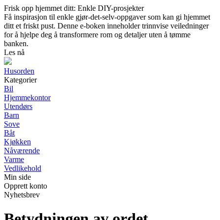
Frisk opp hjemmet ditt: Enkle DIY-prosjekter
Få inspirasjon til enkle gjør-det-selv-oppgaver som kan gi hjemmet
ditt et friskt pust. Denne e-boken inneholder trinnvise veiledninger
for å hjelpe deg å transformere rom og detaljer uten å tømme
banken.
Les nå
Husorden
Kategorier
Bil
Hjemmekontor
Utendørs
Barn
Sove
Båt
Kjøkken
Nåværende
Varme
Vedlikehold
Min side
Opprett konto
Nyhetsbrev
Betydningen av ordet