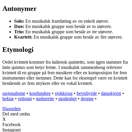
Antonymer
Solo:
En musikalsk framføring av en enkelt utøver.
Duo:
En musikalsk gruppe som består av to utøvere.
Trio:
En musikalsk gruppe som består av tre utøvere.
Kvartett:
En musikalsk gruppe som består av fire utøvere.
Etymologi
Ordet kvintett kommer fra italiensk quintetto, som igjen stammer fra
latin quintus som betyr femte. I musikalsk sammenheng refererer
kvintett til en gruppe på fem musikere eller en komposisjon for fem
instrumenter eller stemmer. Dette kan for eksempel være en kvintett
bestående av fem strykere eller en vokal kvintett.
rasjonalisme
•
konfundere
•
sjokkrosa
•
bevisbyrde
•
dataskjerm
•
hektar
•
rettsstat
•
innberette
•
modenhet
•
droppe
•
Husorden
Del med omhu
X
Facebook
Instagram