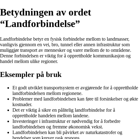
Betydningen av ordet
“Landforbindelse”
Landforbindelse betyr en fysisk forbindelse mellom to landmasser,
vanligvis gjennom en vei, bro, tunnel eller annen infrastruktur som
muliggjør transport av mennesker og varer mellom de to områdene.
Denne forbindelsen er viktig for å opprettholde kommunikasjon og
handel mellom ulike regioner.
Eksempler på bruk
Et godt utviklet transportsystem er avgjørende for å opprettholde
landforbindelsen mellom regionene.
Problemer med landforbindelsen kan føre til forsinkelser og økte
kostnader.
Det er viktig å sikre en pålitelig landforbindelse for å
opprettholde handelen mellom landene.
Investeringer i infrastruktur er nødvendig for å forbedre
landforbindelsen og fremme økonomisk vekst.
Landforbindelsen kan bli påvirket av naturkatastrofer og
hendelser som krever rask respons.