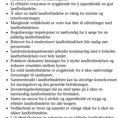
Et effektivt veisystem er avgjørende for å opprettholde en god
landforbindelse.
Å sikre en stabil landforbindelse er viktig for turisme og
reiselivsnæringen.
Manglende vedlikehold av veier kan føre til utfordringer med
landforbindelsen.
Regelmessige inspeksjoner er nødvendig for å sørge for en
pålitelig landforbindelse.
Behovet for å modernisere landforbindelsen blir stadig mer
presserende.
Samferdselsdepartementet arbeider kontinuerlig med å forbedre
landforbindelsen over hele landet.
Politikere diskuterer løsninger for å styrke landforbindelsen og
redusere reisetiden mellom byene.
En solid landforbindelse er avgjørende for å sikre nødvendige
forsyninger til samfunnet.
Sammenbrudd i landforbindelsen kan ha alvorlige konsekvenser
for næringslivet og den generelle befolkningen.
Investeringsbeslutninger må tas med tanke på å sikre en
bærekraftig landforbindelse for fremtiden.
Staten tar ansvar for å utvikle og opprettholde en trygg og
effektiv landforbindelse for alle borgere.
Vedlikehold av broer og tunneler er viktige tiltak for å sikre en
sikker landforbindelse.
Lokalbefolkningen er avhengig av en pålitelig landforbindelse