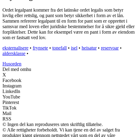
Ordet legalpant kommer fra det latinske ordet legalis som betyr
lovlig eller rettslig, og pant som betyr sikkerhet i form av et lån.
Sammen refererer legalpant til en form for pant som er opprettet i
samsvar med loven eller juridiske bestemmelser for å sikre gjeld eller
forpliktelser. Dette kan for eksempel være en pant i form av eiendom
som er fastsatt ved lov.
eksternalisere
•
frynsete
•
tonefall
•
isel
•
heisatur
•
reservoar
•
aldersklasse
•
Husorden
Del med omhu
X
Facebook
Instagram
LinkedIn
YouTube
Pinterest
TikTok
Mail
RSS
© Ingen del kan reproduseres uten skriftlig tillatelse.
© Alle rettigheter forbeholdt. Vi kan tjene en del av salget fra
produkter kjøpt gjennom nettstedet vårt som en del av våre