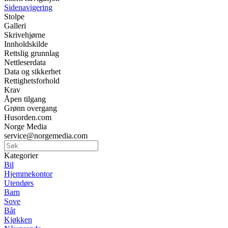
Sidenavigering
Stolpe
Galleri
Skrivehjørne
Innholdskilde
Rettslig grunnlag
Nettleserdata
Data og sikkerhet
Rettighetsforhold
Krav
Åpen tilgang
Grønn overgang
Husorden.com
Norge Media
service@norgemedia.com
Kategorier
Bil
Hjemmekontor
Utendørs
Barn
Sove
Båt
Kjøkken