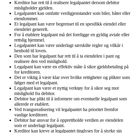
Kreditor har rett til å realisere legalpantet dersom debitor
misligholder gjelden.
Legalpantet kan omfatte verdigjenstander som biler, båter eller
eiendommer.
Et legalpant kan være begrenset til en spesifikk eiendel eller
eiendeler generelt.
For å etablere legalpant må det foreligge en gyldig avtale eller
rettslig hjemmel.
Legalpantet kan være underlagt særskilte regler og vilkår i
henhold til loven.
Den som har legalpant har rett til å ta eiendelen i pant og
realisere den ved mislighold.
Legalpant kan være en effektiv måte å sikre gjeldsbetaling på
for kreditoren.
Det er viktig å være klar over hvilke rettigheter og plikter som
følger med et legalpant.
Legalpant kan være et nyttig verktøy for å sikre seg mot
mislighold fra debitor.
Debitor har plikt til å informere om eventuelle legalpant som
allerede er etablert.
Ved tvangsrealisering vil legalpantet ha prioritet fremfor
vanlige kreditorer.
Debitor har ansvar for å opprettholde verdien av eiendelen
som er underlagt legalpant.
Kreditor kan kreve at legalpantet tinglyses for å styrke sin