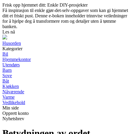
Frisk opp hjemmet ditt: Enkle DIY-prosjekter
Få inspirasjon til enkle gjør-det-selv-oppgaver som kan gi hjemmet
ditt et friskt pust. Denne e-boken inneholder trinnvise veiledninger
for å hjelpe deg å transformere rom og detaljer uten å tømme
banken.
Les nå
Husorden
Kategorier
Bil
Hjemmekontor
Utendørs
Barn
Sove
Båt
Kjøkken
Nåværende
Varme
Vedlikehold
Min side
Opprett konto
Nyhetsbrev
Betydningen av ordet