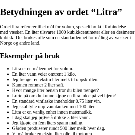
Betydningen av ordet “Litra”
Ordet litra refererer til et mål for volum, spesielt brukt i forbindelse
med væsker. En liter tilsvarer 1000 kubikkcentimeter eller en desimeter
kubikk. Det brukes ofte som en standardenhet for måling av væsker i
Norge og andre land.
Eksempler på bruk
Litra er en måleenhet for volum.
En liter vann veier omtrent 1 kilo.
Jeg trenger en ekstra liter melk til oppskriften.
Kannen rommer 2 liter saft.
Hvor mange liter bensin tror du bilen trenger?
Lurte på om du kunne kjøpe en litra juice på vei hjem?
En standard vinflaske inneholder 0,75 liter vin.
Jeg skal fylle opp vanntanken med 100 liter.
Litra er en vanlig enhet innen matematikk.
I dag skal jeg prøve å drikke 3 liter vann.
Jeg kjøpte en fem liters spann maling.
Gården produserer rundt 500 liter melk hver dag.
Vi må bruke en ekstra liter olje til motoren.