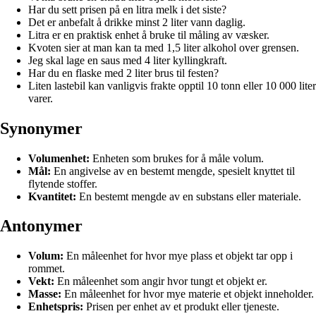
Har du sett prisen på en litra melk i det siste?
Det er anbefalt å drikke minst 2 liter vann daglig.
Litra er en praktisk enhet å bruke til måling av væsker.
Kvoten sier at man kan ta med 1,5 liter alkohol over grensen.
Jeg skal lage en saus med 4 liter kyllingkraft.
Har du en flaske med 2 liter brus til festen?
Liten lastebil kan vanligvis frakte opptil 10 tonn eller 10 000 liter
varer.
Synonymer
Volumenhet:
Enheten som brukes for å måle volum.
Mål:
En angivelse av en bestemt mengde, spesielt knyttet til
flytende stoffer.
Kvantitet:
En bestemt mengde av en substans eller materiale.
Antonymer
Volum:
En måleenhet for hvor mye plass et objekt tar opp i
rommet.
Vekt:
En måleenhet som angir hvor tungt et objekt er.
Masse:
En måleenhet for hvor mye materie et objekt inneholder.
Enhetspris:
Prisen per enhet av et produkt eller tjeneste.