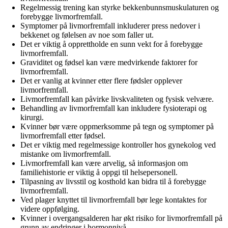
Regelmessig trening kan styrke bekkenbunnsmuskulaturen og
forebygge livmorfremfall.
Symptomer på livmorfremfall inkluderer press nedover i
bekkenet og følelsen av noe som faller ut.
Det er viktig å opprettholde en sunn vekt for å forebygge
livmorfremfall.
Graviditet og fødsel kan være medvirkende faktorer for
livmorfremfall.
Det er vanlig at kvinner etter flere fødsler opplever
livmorfremfall.
Livmorfremfall kan påvirke livskvaliteten og fysisk velvære.
Behandling av livmorfremfall kan inkludere fysioterapi og
kirurgi.
Kvinner bør være oppmerksomme på tegn og symptomer på
livmorfremfall etter fødsel.
Det er viktig med regelmessige kontroller hos gynekolog ved
mistanke om livmorfremfall.
Livmorfremfall kan være arvelig, så informasjon om
familiehistorie er viktig å oppgi til helsepersonell.
Tilpasning av livsstil og kosthold kan bidra til å forebygge
livmorfremfall.
Ved plager knyttet til livmorfremfall bør lege kontaktes for
videre oppfølging.
Kvinner i overgangsalderen har økt risiko for livmorfremfall på
grunn av endringer i hormonnivå.