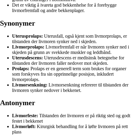
Det er viktig å ivareta god bekkenhelse for å forebygge
livmorfremfall og andre bekkenplager.
Synonymer
Uterusprolaps:
Uterusfall, også kjent som livmorprolaps, er
tilstanden der livmoren synker ned i skjeden.
Livmorprolaps:
Livmorfremfall er når livmoren synker ned i
skjeden på grunn av svekkede muskler og leddbånd.
Uterusdescens:
Uterusdescens er medisinsk betegnelse for
tilstanden der livmoren faller nedover mot skjeden.
Prolaps:
Prolaps er en generell term som brukes for organer
som forskyves fra sin opprinnelige posisjon, inkludert
livmorprolaps.
Livmorsenkning:
Livmorsenkning refererer til tilstanden der
livmoren synker nedover i bekkenet.
Antonymer
Livmorfeste:
Tilstanden der livmoren er på riktig sted og godt
festet i bekkenet
Livmorløft:
Kirurgisk behandling for å løfte livmoren på rett
plass