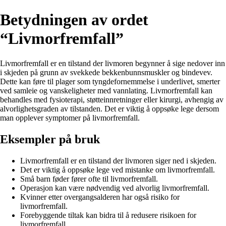
Betydningen av ordet
“Livmorfremfall”
Livmorfremfall er en tilstand der livmoren begynner å sige nedover inn
i skjeden på grunn av svekkede bekkenbunnsmuskler og bindevev.
Dette kan føre til plager som tyngdefornemmelse i underlivet, smerter
ved samleie og vanskeligheter med vannlating. Livmorfremfall kan
behandles med fysioterapi, støtteinnretninger eller kirurgi, avhengig av
alvorlighetsgraden av tilstanden. Det er viktig å oppsøke lege dersom
man opplever symptomer på livmorfremfall.
Eksempler på bruk
Livmorfremfall er en tilstand der livmoren siger ned i skjeden.
Det er viktig å oppsøke lege ved mistanke om livmorfremfall.
Små barn føder fører ofte til livmorfremfall.
Operasjon kan være nødvendig ved alvorlig livmorfremfall.
Kvinner etter overgangsalderen har også risiko for
livmorfremfall.
Forebyggende tiltak kan bidra til å redusere risikoen for
livmorfremfall.