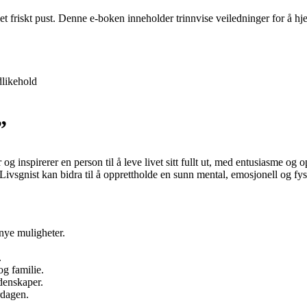
 et friskt pust. Denne e-boken inneholder trinnvise veiledninger for å 
likehold
”
g inspirerer en person til å leve livet sitt fullt ut, med entusiasme og o
 Livsgnist kan bidra til å opprettholde en sunn mental, emosjonell og fysi
 nye muligheter.
.
og familie.
idenskaper.
rdagen.
.