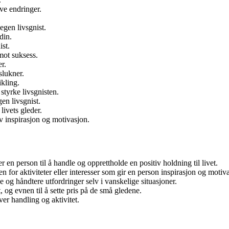
ive endringer.
egen livsgnist.
din.
ist.
mot suksess.
r.
slukner.
ikling.
 styrke livsgnisten.
en livsgnist.
livets gleder.
v inspirasjon og motivasjon.
en person til å handle og opprettholde en positiv holdning til livet.
n for aktiviteter eller interesser som gir en person inspirasjon og motiv
mpe og håndtere utfordringer selv i vanskelige situasjoner.
, og evnen til å sette pris på de små gledene.
er handling og aktivitet.