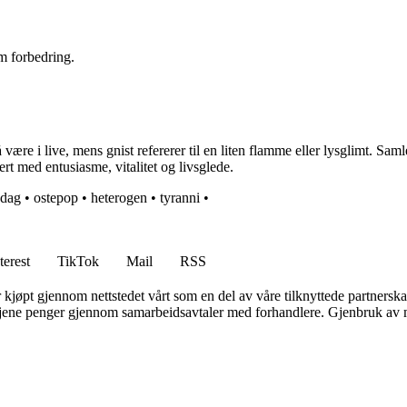
m forbedring.
 være i live, mens gnist refererer til en liten flamme eller lysglimt. Saml
ert med entusiasme, vitalitet og livsglede.
sdag
•
ostepop
•
heterogen
•
tyranni
•
terest
TikTok
Mail
RSS
er kjøpt gjennom nettstedet vårt som en del av våre tilknyttede partners
n tjene penger gjennom samarbeidsavtaler med forhandlere. Gjenbruk av m