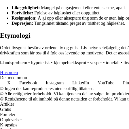
Likegyldighet:
Mangel på engasjement eller entusiasme, apati.
Fortvilelse:
Følelse av håpløshet eller oppgitthet.
Resignasjon:
Å gi opp eller akseptere ting som de er uten håp o
Depresjon:
Tungsinnet tilstand preget av tristhet og håpløshet.
Etymologi
Ordet livsgnist består av ordene liv og gnist. Liv betyr selvfølgelig det å
drivkraften som får oss til å føle oss levende og motiverte. Det er assosi
i-landsproblem
•
hypotetisk
•
kjempeblekksprut
•
vesper
•
tonefall
•
tir
Husorden
Del med omhu
X
Facebook
Instagram
LinkedIn
YouTube
Pin
© Ingen del kan reproduseres uten skriftlig tillatelse.
© Alle rettigheter forbeholdt. Vi kan tjene en del av salget fra produkt
© Rettighetene til alt innhold på denne nettsiden er forbeholdt. Vi ka
Artikler
Gratis
Fordeler
Opplevelser
Kjøpstips