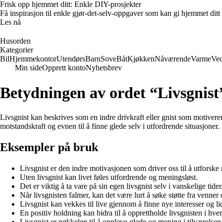
Frisk opp hjemmet ditt: Enkle DIY-prosjekter
Få inspirasjon til enkle gjør-det-selv-oppgaver som kan gi hjemmet ditt
Les nå
Husorden
Kategorier
Bil
Hjemmekontor
Utendørs
Barn
Sove
Båt
Kjøkken
Nåværende
Varme
Ved
Min side
Opprett konto
Nyhetsbrev
Betydningen av ordet “Livsgnist
Livsgnist kan beskrives som en indre drivkraft eller gnist som motiverer o
motstandskraft og evnen til å finne glede selv i utfordrende situasjoner.
Eksempler på bruk
Livsgnist er den indre motivasjonen som driver oss til å utforske
Uten livsgnist kan livet føles utfordrende og meningsløst.
Det er viktig å ta vare på sin egen livsgnist selv i vanskelige tider
Når livsgnisten falmer, kan det være lurt å søke støtte fra venner 
Livsgnist kan vekkes til live gjennom å finne nye interesser og l
En positiv holdning kan bidra til å opprettholde livsgnisten i hve
Livsgnist er nøkkelen til å oppleve glede og mening i tilværelsen