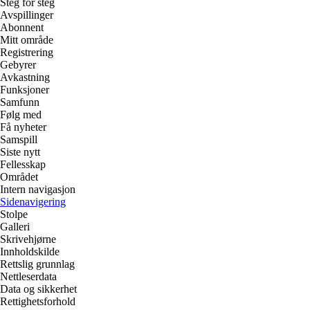
Steg for steg
Avspillinger
Abonnent
Mitt område
Registrering
Gebyrer
Avkastning
Funksjoner
Samfunn
Følg med
Få nyheter
Samspill
Siste nytt
Fellesskap
Området
Intern navigasjon
Sidenavigering
Stolpe
Galleri
Skrivehjørne
Innholdskilde
Rettslig grunnlag
Nettleserdata
Data og sikkerhet
Rettighetsforhold