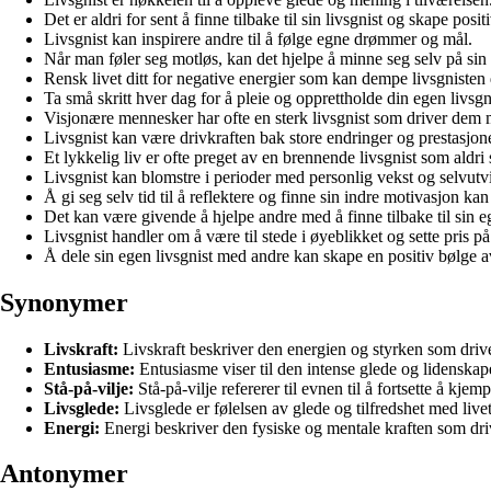
Det er aldri for sent å finne tilbake til sin livsgnist og skape posit
Livsgnist kan inspirere andre til å følge egne drømmer og mål.
Når man føler seg motløs, kan det hjelpe å minne seg selv på sin 
Rensk livet ditt for negative energier som kan dempe livsgnisten 
Ta små skritt hver dag for å pleie og opprettholde din egen livsgn
Visjonære mennesker har ofte en sterk livsgnist som driver dem 
Livsgnist kan være drivkraften bak store endringer og prestasjone
Et lykkelig liv er ofte preget av en brennende livsgnist som aldri 
Livsgnist kan blomstre i perioder med personlig vekst og selvutv
Å gi seg selv tid til å reflektere og finne sin indre motivasjon kan
Det kan være givende å hjelpe andre med å finne tilbake til sin eg
Livsgnist handler om å være til stede i øyeblikket og sette pris på 
Å dele sin egen livsgnist med andre kan skape en positiv bølge a
Synonymer
Livskraft:
Livskraft beskriver den energien og styrken som driver 
Entusiasme:
Entusiasme viser til den intense glede og lidenskape
Stå-på-vilje:
Stå-på-vilje refererer til evnen til å fortsette å kje
Livsglede:
Livsglede er følelsen av glede og tilfredshet med livet
Energi:
Energi beskriver den fysiske og mentale kraften som driv
Antonymer