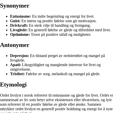
Synonymer
Entusiasme:
En indre begeistring og energi for livet.
Gnist:
En intens og positiv følelse som gir motivasjon.
Drivkraft:
En sterk vilje til handling og fremgang.
Livsglede:
En generell følelse av glede og tilfredshet med livet.
Optimisme:
Troen på positive utfall og muligheter.
Antonymer
Depresjon:
En tilstand preget av nedstemthet og mangel på
livsglede.
Apati:
Likegyldighet og manglende interesse for livet og
omgivelsene.
Tristhet:
Følelse av sorg, melankoli og mangel på glede.
Etymologi
Ordet livslyst i norsk refererer til entusiasme og glede for livet. Ordet er
sammensatt av liv som betyr selve eksistensen eller tilværelsen, og lyst
som refererer til en positiv følelse av glede eller ønske. Sammen
uttrykker ordet livslyst en generell positiv holdning og energi for å nyte