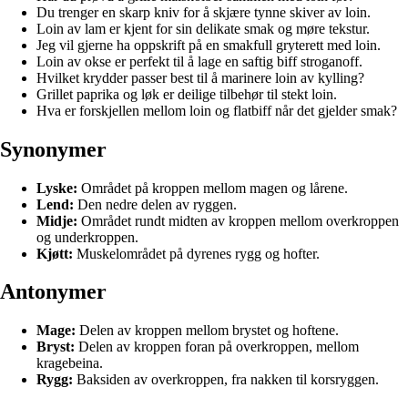
Du trenger en skarp kniv for å skjære tynne skiver av loin.
Loin av lam er kjent for sin delikate smak og møre tekstur.
Jeg vil gjerne ha oppskrift på en smakfull gryterett med loin.
Loin av okse er perfekt til å lage en saftig biff stroganoff.
Hvilket krydder passer best til å marinere loin av kylling?
Grillet paprika og løk er deilige tilbehør til stekt loin.
Hva er forskjellen mellom loin og flatbiff når det gjelder smak?
Synonymer
Lyske:
Området på kroppen mellom magen og lårene.
Lend:
Den nedre delen av ryggen.
Midje:
Området rundt midten av kroppen mellom overkroppen
og underkroppen.
Kjøtt:
Muskelområdet på dyrenes rygg og hofter.
Antonymer
Mage:
Delen av kroppen mellom brystet og hoftene.
Bryst:
Delen av kroppen foran på overkroppen, mellom
kragebeina.
Rygg:
Baksiden av overkroppen, fra nakken til korsryggen.