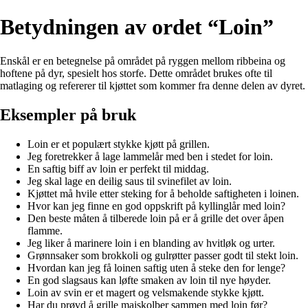
Betydningen av ordet “Loin”
Enskål er en betegnelse på området på ryggen mellom ribbeina og
hoftene på dyr, spesielt hos storfe. Dette området brukes ofte til
matlaging og refererer til kjøttet som kommer fra denne delen av dyret.
Eksempler på bruk
Loin er et populært stykke kjøtt på grillen.
Jeg foretrekker å lage lammelår med ben i stedet for loin.
En saftig biff av loin er perfekt til middag.
Jeg skal lage en deilig saus til svinefilet av loin.
Kjøttet må hvile etter steking for å beholde saftigheten i loinen.
Hvor kan jeg finne en god oppskrift på kyllinglår med loin?
Den beste måten å tilberede loin på er å grille det over åpen
flamme.
Jeg liker å marinere loin i en blanding av hvitløk og urter.
Grønnsaker som brokkoli og gulrøtter passer godt til stekt loin.
Hvordan kan jeg få loinen saftig uten å steke den for lenge?
En god slagsaus kan løfte smaken av loin til nye høyder.
Loin av svin er et magert og velsmakende stykke kjøtt.
Har du prøvd å grille maiskolber sammen med loin før?