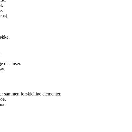
r.
e.
rasj.
løkke.
.
e distanser.
øy.
er sammen forskjellige elementer.
noe.
noe.