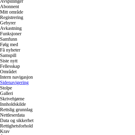
Avspillinger
Abonnent
Mitt område
Registrering
Gebyrer
Avkastning
Funksjoner
Samfunn
Følg med
Få nyheter
Samspill
Siste nytt
Fellesskap
Området
Intern navigasjon
Sidenavigering
Stolpe
Galleri
Skrivehjørne
Innholdskilde
Rettslig grunnlag
Nettleserdata
Data og sikkerhet
Rettighetsforhold
Krav