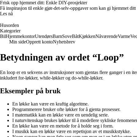
Frisk opp hjemmet ditt: Enkle DIY-prosjekter
Få inspirasjon til enkle gjør-det-selv-oppgaver som kan gi hjemmet ditt
Les nå
Husorden
Kategorier
Bil
Hjemmekontor
Utendørs
Barn
Sove
Båt
Kjøkken
Nåværende
Varme
Ved
Min side
Opprett konto
Nyhetsbrev
Betydningen av ordet “Loop”
En loop er en sekvens av instruksjoner som gjentas flere ganger i en i
inkludert for-løkker, while-løkker og do-while-løkker.
Eksempler på bruk
En løkke kan være en kraftig algoritme.
Programmerere bruker ofte løkker for å gjenta prosesser.
I matematikk kan en løkke være en uendelig serie.
I naturvitenskap brukes løkker til å modellere sykliske fenomener
En løkke kan være en metode for å holde seg i form.
I musikk kan en løkke være en repetisjon av et musikkstykke.
Noen ganger kan man føle seg som om man er i en løkke uten e