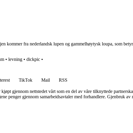
gjen kommer fra nederlandsk lupen og gammelhøytysk loupa, som betyr en
um
•
levning
•
dickpic
•
terest
TikTok
Mail
RSS
er kjøpt gjennom nettstedet vårt som en del av våre tilknyttede partners
n tjene penger gjennom samarbeidsavtaler med forhandlere. Gjenbruk av m