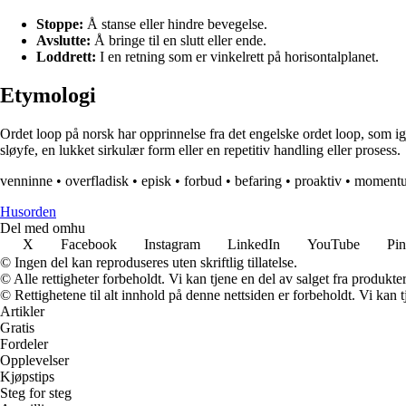
Stoppe:
Å stanse eller hindre bevegelse.
Avslutte:
Å bringe til en slutt eller ende.
Loddrett:
I en retning som er vinkelrett på horisontalplanet.
Etymologi
Ordet loop på norsk har opprinnelse fra det engelske ordet loop, som i
sløyfe, en lukket sirkulær form eller en repetitiv handling eller prosess.
venninne
•
overfladisk
•
episk
•
forbud
•
befaring
•
proaktiv
•
moment
Husorden
Del med omhu
X
Facebook
Instagram
LinkedIn
YouTube
Pin
© Ingen del kan reproduseres uten skriftlig tillatelse.
© Alle rettigheter forbeholdt. Vi kan tjene en del av salget fra produkt
© Rettighetene til alt innhold på denne nettsiden er forbeholdt. Vi ka
Artikler
Gratis
Fordeler
Opplevelser
Kjøpstips
Steg for steg