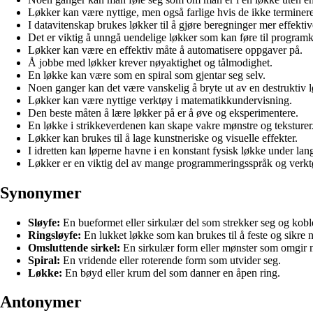
Løkker kan være nyttige, men også farlige hvis de ikke terminere
I datavitenskap brukes løkker til å gjøre beregninger mer effektiv
Det er viktig å unngå uendelige løkker som kan føre til programk
Løkker kan være en effektiv måte å automatisere oppgaver på.
Å jobbe med løkker krever nøyaktighet og tålmodighet.
En løkke kan være som en spiral som gjentar seg selv.
Noen ganger kan det være vanskelig å bryte ut av en destruktiv 
Løkker kan være nyttige verktøy i matematikkundervisning.
Den beste måten å lære løkker på er å øve og eksperimentere.
En løkke i strikkeverdenen kan skape vakre mønstre og teksturer
Løkker kan brukes til å lage kunstneriske og visuelle effekter.
I idretten kan løperne havne i en konstant fysisk løkke under lang
Løkker er en viktig del av mange programmeringsspråk og verkt
Synonymer
Sløyfe:
En bueformet eller sirkulær del som strekker seg og kobl
Ringsløyfe:
En lukket løkke som kan brukes til å feste og sikre 
Omsluttende sirkel:
En sirkulær form eller mønster som omgir 
Spiral:
En vridende eller roterende form som utvider seg.
Løkke:
En bøyd eller krum del som danner en åpen ring.
Antonymer