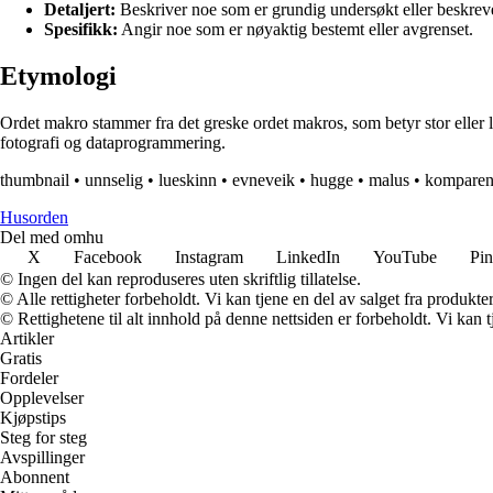
Detaljert:
Beskriver noe som er grundig undersøkt eller beskrevet
Spesifikk:
Angir noe som er nøyaktig bestemt eller avgrenset.
Etymologi
Ordet makro stammer fra det greske ordet makros, som betyr stor eller 
fotografi og dataprogrammering.
thumbnail
•
unnselig
•
lueskinn
•
evneveik
•
hugge
•
malus
•
komparen
Husorden
Del med omhu
X
Facebook
Instagram
LinkedIn
YouTube
Pin
© Ingen del kan reproduseres uten skriftlig tillatelse.
© Alle rettigheter forbeholdt. Vi kan tjene en del av salget fra produkt
© Rettighetene til alt innhold på denne nettsiden er forbeholdt. Vi ka
Artikler
Gratis
Fordeler
Opplevelser
Kjøpstips
Steg for steg
Avspillinger
Abonnent