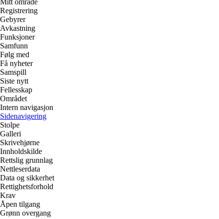
Mitt område
Registrering
Gebyrer
Avkastning
Funksjoner
Samfunn
Følg med
Få nyheter
Samspill
Siste nytt
Fellesskap
Området
Intern navigasjon
Sidenavigering
Stolpe
Galleri
Skrivehjørne
Innholdskilde
Rettslig grunnlag
Nettleserdata
Data og sikkerhet
Rettighetsforhold
Krav
Åpen tilgang
Grønn overgang