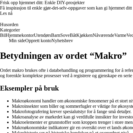
Frisk opp hjemmet ditt: Enkle DIY-prosjekter
Få inspirasjon til enkle gjør-det-selv-oppgaver som kan gi hjemmet ditt
Les nå
Husorden
Kategorier
Bil
Hjemmekontor
Utendørs
Barn
Sove
Båt
Kjøkken
Nåværende
Varme
Ved
Min side
Opprett konto
Nyhetsbrev
Betydningen av ordet “Makro”
Ordet makro brukes ofte i databehandling og programmering for å refer
og forenkle komplekse prosesser ved å registrere og gjenskape en serie
Eksempler på bruk
Makroøkonomi handler om økonomiske fenomener på et stort ni
Makroinsekter som biller og sommerfugler er viktige for økosyst
Makrofotografering krever spesialutstyr for å fange små detaljer.
Makroanalyse av markedet kan gi verdifulle innsikter for investor
Makroelementer er grunnstoffer som kroppen trenger i store men
Makroøkonomiske indikatorer gir en oversikt over et lands økon
Makrohistorie ser på historiske hendelser på et overordnet nivå.