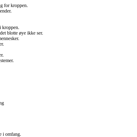
ig for kroppen.
ender.
i kroppen.
et blotte øye ikke ser.
mennesker.
er.
r.
ystemer.
ing
te i omfang.