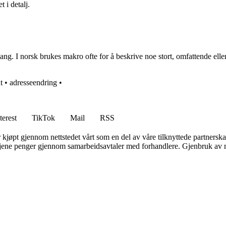
 i detalj.
lang. I norsk brukes makro ofte for å beskrive noe stort, omfattende e
t
•
adresseendring
•
terest
TikTok
Mail
RSS
er kjøpt gjennom nettstedet vårt som en del av våre tilknyttede partners
n tjene penger gjennom samarbeidsavtaler med forhandlere. Gjenbruk av m