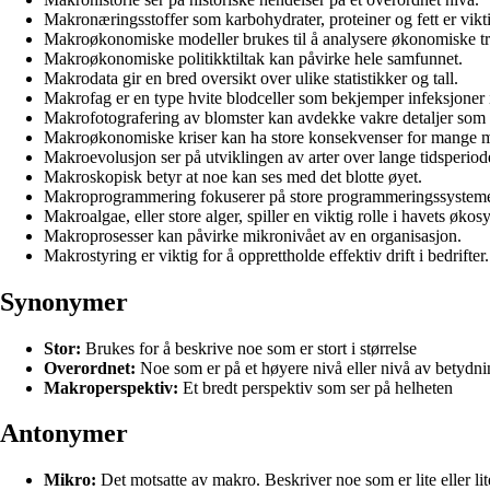
Makronæringsstoffer som karbohydrater, proteiner og fett er vikt
Makroøkonomiske modeller brukes til å analysere økonomiske tr
Makroøkonomiske politikktiltak kan påvirke hele samfunnet.
Makrodata gir en bred oversikt over ulike statistikker og tall.
Makrofag er en type hvite blodceller som bekjemper infeksjoner 
Makrofotografering av blomster kan avdekke vakre detaljer som d
Makroøkonomiske kriser kan ha store konsekvenser for mange 
Makroevolusjon ser på utviklingen av arter over lange tidsperiod
Makroskopisk betyr at noe kan ses med det blotte øyet.
Makroprogrammering fokuserer på store programmeringssysteme
Makroalgae, eller store alger, spiller en viktig rolle i havets økos
Makroprosesser kan påvirke mikronivået av en organisasjon.
Makrostyring er viktig for å opprettholde effektiv drift i bedrifter.
Synonymer
Stor:
Brukes for å beskrive noe som er stort i størrelse
Overordnet:
Noe som er på et høyere nivå eller nivå av betydn
Makroperspektiv:
Et bredt perspektiv som ser på helheten
Antonymer
Mikro:
Det motsatte av makro. Beskriver noe som er lite eller li