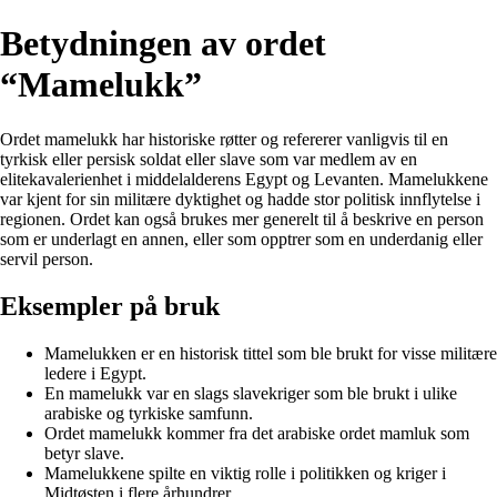
Betydningen av ordet
“Mamelukk”
Ordet mamelukk har historiske røtter og refererer vanligvis til en
tyrkisk eller persisk soldat eller slave som var medlem av en
elitekavalerienhet i middelalderens Egypt og Levanten. Mamelukkene
var kjent for sin militære dyktighet og hadde stor politisk innflytelse i
regionen. Ordet kan også brukes mer generelt til å beskrive en person
som er underlagt en annen, eller som opptrer som en underdanig eller
servil person.
Eksempler på bruk
Mamelukken er en historisk tittel som ble brukt for visse militære
ledere i Egypt.
En mamelukk var en slags slavekriger som ble brukt i ulike
arabiske og tyrkiske samfunn.
Ordet mamelukk kommer fra det arabiske ordet mamluk som
betyr slave.
Mamelukkene spilte en viktig rolle i politikken og kriger i
Midtøsten i flere århundrer.