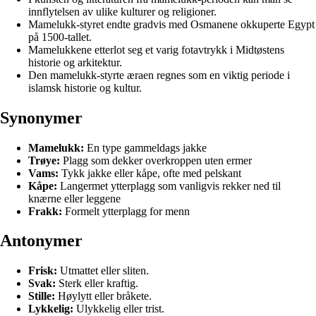
innflytelsen av ulike kulturer og religioner.
Mamelukk-styret endte gradvis med Osmanene okkuperte Egypt
på 1500-tallet.
Mamelukkene etterlot seg et varig fotavtrykk i Midtøstens
historie og arkitektur.
Den mamelukk-styrte æraen regnes som en viktig periode i
islamsk historie og kultur.
Synonymer
Mamelukk:
En type gammeldags jakke
Trøye:
Plagg som dekker overkroppen uten ermer
Vams:
Tykk jakke eller kåpe, ofte med pelskant
Kåpe:
Langermet ytterplagg som vanligvis rekker ned til
knærne eller leggene
Frakk:
Formelt ytterplagg for menn
Antonymer
Frisk:
Utmattet eller sliten.
Svak:
Sterk eller kraftig.
Stille:
Høylytt eller bråkete.
Lykkelig:
Ulykkelig eller trist.