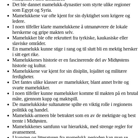
Det ble dannet mamelukk-dynastier som styrte ulike regioner
som Egypt og Syria.
Mamelukkene var ofte kjent for sin dyktighet som krigere og
ledere.
I noen tilfeller klarte mamelukkene å utmanøvrere de lokale
herskerne og gripe makten selv.
Mamelukker ble ofte rekruttert fra tyrkiske, kaukasiske eller
slaviske områder.
En mamelukk kunne stige i rang og til slutt bli en mektig hersker
i sitt eget rike.
Mamelukkenes historie er en fascinerende del av Midtøstens
historie og kultur.
Mamelukkene var kjent for sin disiplin, lojalitet og militære
ferdigheter.
Det fantes ulike klasser av mamelukker, blant annet hvite og
svarte mamelukker.
I noen tilfeller kunne mamelukker komme til makten på en brutal
måte, gjennom kupp og maktspill.
De mamelukkiske sultanatene spilte en viktig rolle i regionens
politikk og handel.
Mamelukk-armeen ble betraktet som en av de mektigste og best
trente i Midtøsten.
Mamelukkenes samfunn var hierarkisk, med strenge regler for
avansement.
I kunsten og litteraturen fra mamelukk-perioden kan man se