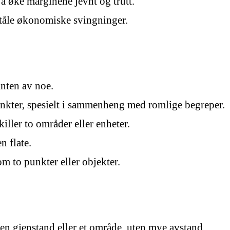
 å øke marginene jevnt og trutt.
 tåle økonomiske svingninger.
nten av noe.
ter, spesielt i sammenheng med romlige begreper.
iller to områder eller enheter.
n flate.
 to punkter eller objekter.
n gjenstand eller et område, uten mye avstand.