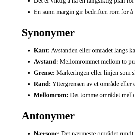
Det er viktig å ha en langsiktig plan for
En sunn margin gir bedriften rom for å
Synonymer
Kant:
Avstanden eller området langs ka
Avstand:
Mellomrommet mellom to punk
Grense:
Markeringen eller linjen som sk
Rand:
Yttergrensen av et område eller e
Mellomrom:
Det tomme området mellom
Antonymer
Nærsone:
Det nærmeste området rundt e