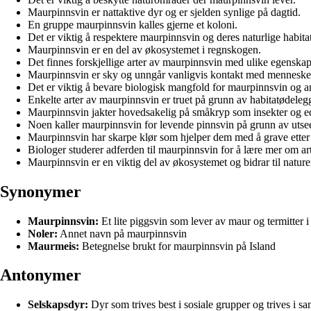
Maurpinnsvin er nattaktive dyr og er sjelden synlige på dagtid.
En gruppe maurpinnsvin kalles gjerne et koloni.
Det er viktig å respektere maurpinnsvin og deres naturlige habitat
Maurpinnsvin er en del av økosystemet i regnskogen.
Det finnes forskjellige arter av maurpinnsvin med ulike egenskap
Maurpinnsvin er sky og unngår vanligvis kontakt med menneske
Det er viktig å bevare biologisk mangfold for maurpinnsvin og an
Enkelte arter av maurpinnsvin er truet på grunn av habitatødelegg
Maurpinnsvin jakter hovedsakelig på småkryp som insekter og e
Noen kaller maurpinnsvin for levende pinnsvin på grunn av utse
Maurpinnsvin har skarpe klør som hjelper dem med å grave etter
Biologer studerer adferden til maurpinnsvin for å lære mer om ar
Maurpinnsvin er en viktig del av økosystemet og bidrar til nature
Synonymer
Maurpinnsvin:
Et lite piggsvin som lever av maur og termitter i
Noler:
Annet navn på maurpinnsvin
Maurmeis:
Betegnelse brukt for maurpinnsvin på Island
Antonymer
Selskapsdyr:
Dyr som trives best i sosiale grupper og trives i 