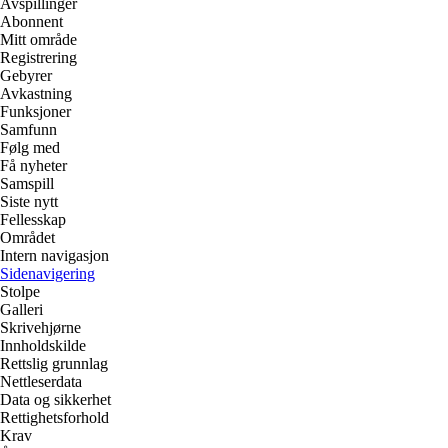
Avspillinger
Abonnent
Mitt område
Registrering
Gebyrer
Avkastning
Funksjoner
Samfunn
Følg med
Få nyheter
Samspill
Siste nytt
Fellesskap
Området
Intern navigasjon
Sidenavigering
Stolpe
Galleri
Skrivehjørne
Innholdskilde
Rettslig grunnlag
Nettleserdata
Data og sikkerhet
Rettighetsforhold
Krav