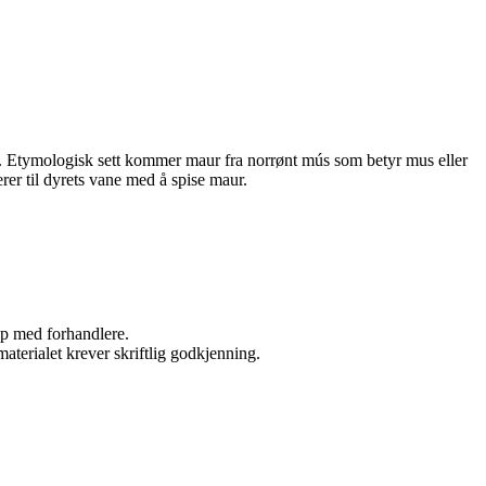
. Etymologisk sett kommer maur fra norrønt mús som betyr mus eller
rer til dyrets vane med å spise maur.
kap med forhandlere.
aterialet krever skriftlig godkjenning.