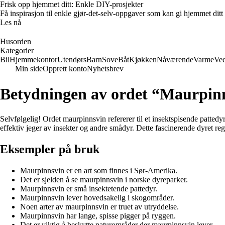
Frisk opp hjemmet ditt: Enkle DIY-prosjekter
Få inspirasjon til enkle gjør-det-selv-oppgaver som kan gi hjemmet ditt
Les nå
Husorden
Kategorier
Bil
Hjemmekontor
Utendørs
Barn
Sove
Båt
Kjøkken
Nåværende
Varme
Ved
Min side
Opprett konto
Nyhetsbrev
Betydningen av ordet “Maurpin
Selvfølgelig! Ordet maurpinnsvin refererer til et insektspisende pattedy
effektiv jeger av insekter og andre smådyr. Dette fascinerende dyret re
Eksempler på bruk
Maurpinnsvin er en art som finnes i Sør-Amerika.
Det er sjelden å se maurpinnsvin i norske dyreparker.
Maurpinnsvin er små insektetende pattedyr.
Maurpinnsvin lever hovedsakelig i skogområder.
Noen arter av maurpinnsvin er truet av utryddelse.
Maurpinnsvin har lange, spisse pigger på ryggen.
Det er viktig å beskytte naturområder der maurpinnsvin lever.