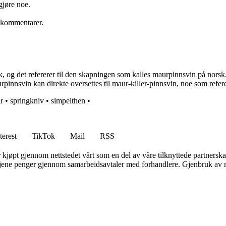
 gjøre noe.
e kommentarer.
 og det refererer til den skapningen som kalles maurpinnsvin på norsk
pinnsvin kan direkte oversettes til maur-killer-pinnsvin, noe som refere
ir
•
springkniv
•
simpelthen
•
terest
TikTok
Mail
RSS
er kjøpt gjennom nettstedet vårt som en del av våre tilknyttede partners
n tjene penger gjennom samarbeidsavtaler med forhandlere. Gjenbruk av m