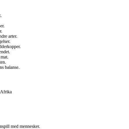
.
er.
r.
dre arter.
elser.
dderkopper.
endet.
 mat.
ten.
ns balanse.
 Afrika
samspill med mennesker.