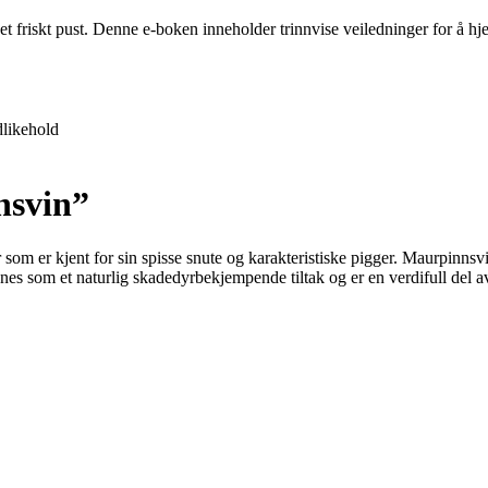
 et friskt pust. Denne e-boken inneholder trinnvise veiledninger for å 
likehold
nsvin”
r som er kjent for sin spisse snute og karakteristiske pigger. Maurpinnsv
gnes som et naturlig skadedyrbekjempende tiltak og er en verdifull del a