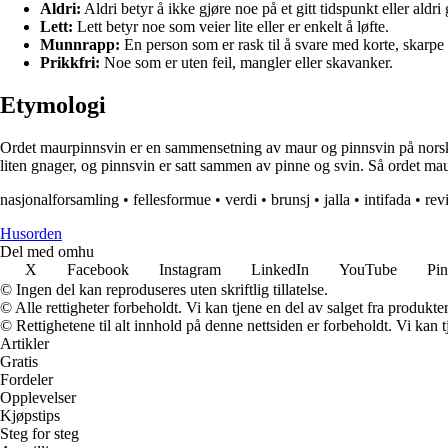
Aldri:
Aldri betyr å ikke gjøre noe på et gitt tidspunkt eller aldri
Lett:
Lett betyr noe som veier lite eller er enkelt å løfte.
Munnrapp:
En person som er rask til å svare med korte, skarp
Prikkfri:
Noe som er uten feil, mangler eller skavanker.
Etymologi
Ordet maurpinnsvin er en sammensetning av maur og pinnsvin på norsk,
liten gnager, og pinnsvin er satt sammen av pinne og svin. Så ordet maur
nasjonalforsamling
•
fellesformue
•
verdi
•
brunsj
•
jalla
•
intifada
•
rev
Husorden
Del med omhu
X
Facebook
Instagram
LinkedIn
YouTube
Pin
© Ingen del kan reproduseres uten skriftlig tillatelse.
© Alle rettigheter forbeholdt. Vi kan tjene en del av salget fra produkt
© Rettighetene til alt innhold på denne nettsiden er forbeholdt. Vi ka
Artikler
Gratis
Fordeler
Opplevelser
Kjøpstips
Steg for steg