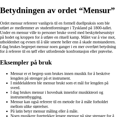
Betydningen av ordet “Mensur”
Ordet mensur refererer vanligvis til en formell duellpraksis som ble
utført av medlemmer av studentforeninger i Tyskland på 1800-tallet.
Under en mensur ville to personer bruke sverd med beskyttelsesutstyr
på hodet og kroppen for å utføre en rituell kamp. Målet var å vise mot,
utholdenhet og evnen til å tåle smerte heller enn å skade motstanderen.
I dag brukes begrepet mensur noen ganger i en mer overført betydning
for å referere til en tøff eller utfordrende konfrontasjon eller prøvelse.
Eksempler på bruk
Mensur er et begrep som brukes innen musikk for å beskrive
lengden på strenger på et instrument.
I middelalderen ble mensur brukt som et mål for lengden på
sverd.
I dag brukes mensur i hovedsak innenfor musikkteori og
instrumentbygging.
Mensur kan også referere til en metode for å måle forholdet
mellom ulike størrelser.
På latin betyr mensur måling eller å måle.
Noen musikere foretrekker lengre mensur på sine strenger for å