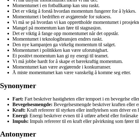
Momentumet i en fotballkamp kan snu raskt.
Det er viktig å forstå hvordan momentum fungerer for å lykkes.
Momentumet i bedriften er avgjørende for suksess.
Vi må se på hvordan vi kan opprettholde momentumet i prosjekte
Mangel på momentum kan føre til stagnasjon.
Det er viktig å fange opp momentumet når det oppstår.
Momentumet i teknologibransjen endres raskt.
Den nye kampanjen ga virkelig momentum til salget.
Momentumet i politikken kan være uforutsigbart.
Et positivt momentum kan gi ny energi til teamet.
Vi må jobbe hardt for å skape et bærekraftig momentum.
Momentumet kan være avgjørende i konkurranser.
Å miste momentumet kan være vanskelig å komme seg etter.
Synonymer
Fart:
Fart beskriver hastigheten eller tempoet i en bevegelse eller
Bevegelsesmengde:
Bevegelsesmengde beskriver kraften eller en
Kraft:
Kraft refererer til styrken eller innflytelsen som driver en
Energi:
Energi beskriver evnen til å utføre arbeid eller forårsake
Impuls:
Impuls refererer til en kraft eller påvirkning som fører ti
Antonymer