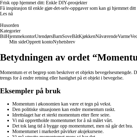
Frisk opp hjemmet ditt: Enkle DIY-prosjekter
Få inspirasjon til enkle gjør-det-selv-oppgaver som kan gi hjemmet ditt
Les nå
Husorden
Kategorier
Bil
Hjemmekontor
Utendørs
Barn
Sove
Båt
Kjøkken
Nåværende
Varme
Ved
Min side
Opprett konto
Nyhetsbrev
Betydningen av ordet “Moment
Momentum er et begrep som beskriver et objekts bevegelsesmengde. Det r
trengs for å endre retning eller hastighet på et objekt i bevegelse.
Eksempler på bruk
Momentum i økonomien kan være et tegn på vekst.
Den politiske situasjonen kan endre momentum raskt.
Idrettslaget har et sterkt momentum etter flere seire.
Vi må opprettholde momentumet for å nå målet vårt.
Det tok lang tid å bygge opp momentumet, men nå går det bra.
Momentumet i markedet påvirker aksjekursene.
Vi må utnytte momentumet mens vi har det.