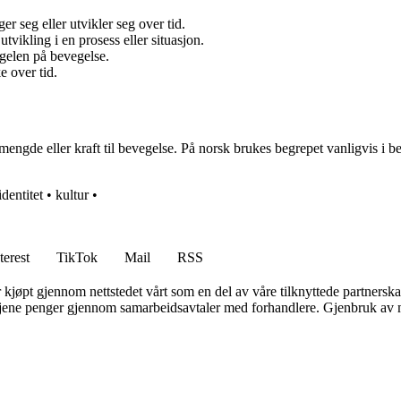
er seg eller utvikler seg over tid.
tvikling i en prosess eller situasjon.
ngelen på bevegelse.
e over tid.
gde eller kraft til bevegelse. På norsk brukes begrepet vanligvis i bet
identitet
•
kultur
•
terest
TikTok
Mail
RSS
er kjøpt gjennom nettstedet vårt som en del av våre tilknyttede partners
n tjene penger gjennom samarbeidsavtaler med forhandlere. Gjenbruk av m