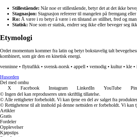
Stillestående:
Når noe er stillestående, betyr det at det ikke beveg
Stagnasjon:
Stagnasjon refererer til mangelen på fremgang eller u
Ro:
Å være i ro betyr å være i en tilstand av stillhet, fred og ma
Statisk:
Noe som er statisk, endrer seg ikke eller beveger seg ikk
Etymologi
Ordet momentum kommer fra latin og betyr bokstavelig talt bevegelsesmen
kombinert, som gir den en kinetisk energi.
venninne
•
flytrafikk
•
svensk-norsk
•
appell
•
vemodig
•
kultur
•
kle
•
Husorden
Del med omhu
X
Facebook
Instagram
LinkedIn
YouTube
Pin
© Ingen del kan reproduseres uten skriftlig tillatelse.
© Alle rettigheter forbeholdt. Vi kan tjene en del av salget fra produkt
© Rettighetene til alt innhold på denne nettsiden er forbeholdt. Vi ka
Artikler
Gratis
Fordeler
Opplevelser
Kjøpstips