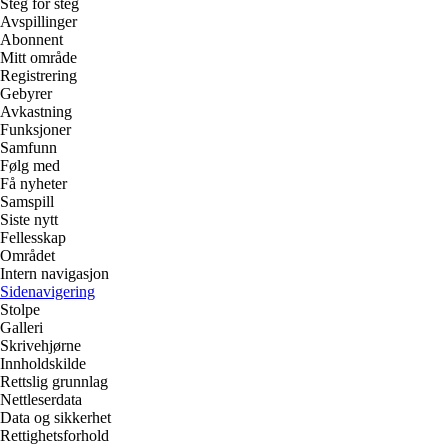
Steg for steg
Avspillinger
Abonnent
Mitt område
Registrering
Gebyrer
Avkastning
Funksjoner
Samfunn
Følg med
Få nyheter
Samspill
Siste nytt
Fellesskap
Området
Intern navigasjon
Sidenavigering
Stolpe
Galleri
Skrivehjørne
Innholdskilde
Rettslig grunnlag
Nettleserdata
Data og sikkerhet
Rettighetsforhold