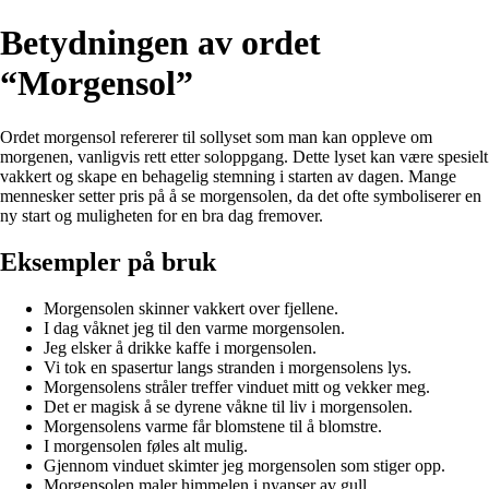
Betydningen av ordet
“Morgensol”
Ordet morgensol refererer til sollyset som man kan oppleve om
morgenen, vanligvis rett etter soloppgang. Dette lyset kan være spesielt
vakkert og skape en behagelig stemning i starten av dagen. Mange
mennesker setter pris på å se morgensolen, da det ofte symboliserer en
ny start og muligheten for en bra dag fremover.
Eksempler på bruk
Morgensolen skinner vakkert over fjellene.
I dag våknet jeg til den varme morgensolen.
Jeg elsker å drikke kaffe i morgensolen.
Vi tok en spasertur langs stranden i morgensolens lys.
Morgensolens stråler treffer vinduet mitt og vekker meg.
Det er magisk å se dyrene våkne til liv i morgensolen.
Morgensolens varme får blomstene til å blomstre.
I morgensolen føles alt mulig.
Gjennom vinduet skimter jeg morgensolen som stiger opp.
Morgensolen maler himmelen i nyanser av gull.