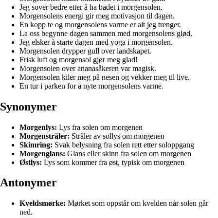
Jeg sover bedre etter å ha badet i morgensolen.
Morgensolens energi gir meg motivasjon til dagen.
En kopp te og morgensolens varme er alt jeg trenger.
La oss begynne dagen sammen med morgensolens glød.
Jeg elsker å starte dagen med yoga i morgensolen.
Morgensolen drypper gull over landskapet.
Frisk luft og morgensol gjør meg glad!
Morgensolen over ananasåkeren var magisk.
Morgensolen kiler meg på nesen og vekker meg til live.
En tur i parken for å nyte morgensolens varme.
Synonymer
Morgenlys:
Lys fra solen om morgenen
Morgenstråler:
Stråler av sollys om morgenen
Skimring:
Svak belysning fra solen rett etter soloppgang
Morgenglans:
Glans eller skinn fra solen om morgenen
Østlys:
Lys som kommer fra øst, typisk om morgenen
Antonymer
Kveldsmørke:
Mørket som oppstår om kvelden når solen går
ned.