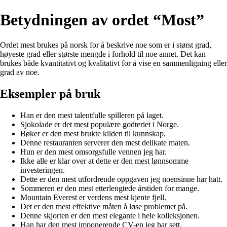
Betydningen av ordet “Most”
Ordet mest brukes på norsk for å beskrive noe som er i størst grad,
høyeste grad eller største mengde i forhold til noe annet. Det kan
brukes både kvantitativt og kvalitativt for å vise en sammenligning eller
grad av noe.
Eksempler på bruk
Han er den mest talentfulle spilleren på laget.
Sjokolade er det mest populære godteriet i Norge.
Bøker er den mest brukte kilden til kunnskap.
Denne restauranten serverer den mest delikate maten.
Hun er den mest omsorgsfulle vennen jeg har.
Ikke alle er klar over at dette er den mest lønnsomme
investeringen.
Dette er den mest utfordrende oppgaven jeg noensinne har hatt.
Sommeren er den mest etterlengtede årstiden for mange.
Mountain Everest er verdens mest kjente fjell.
Det er den mest effektive måten å løse problemet på.
Denne skjorten er den mest elegante i hele kolleksjonen.
Han har den mest imponerende CV-en jeg har sett.