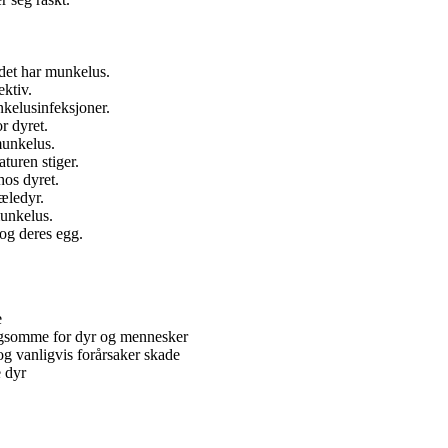
det har munkelus.
ktiv.
nkelusinfeksjoner.
r dyret.
munkelus.
uren stiger.
hos dyret.
æledyr.
munkelus.
og deres egg.
e
lagsomme for dyr og mennesker
og vanligvis forårsaker skade
e dyr