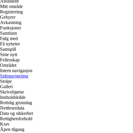
Abonnent
Mitt område
Registrering
Gebyrer
Avkastning
Funksjoner
Samfunn
Følg med
Få nyheter
Samspill
Siste nytt
Fellesskap
Området
Intern navigasjon
Sidenavigering
Stolpe
Galleri
Skrivehjørne
Innholdskilde
Rettslig grunnlag
Nettleserdata
Data og sikkerhet
Rettighetsforhold
Krav
Åpen tilgang