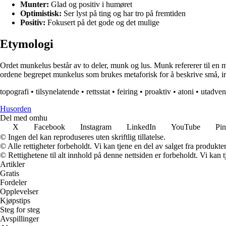
Munter:
Glad og positiv i humøret
Optimistisk:
Ser lyst på ting og har tro på fremtiden
Positiv:
Fokusert på det gode og det mulige
Etymologi
Ordet munkelus består av to deler, munk og lus. Munk refererer til en mu
ordene begrepet munkelus som brukes metaforisk for å beskrive små, ir
topografi
•
tilsynelatende
•
rettsstat
•
feiring
•
proaktiv
•
atoni
•
utadven
Husorden
Del med omhu
X
Facebook
Instagram
LinkedIn
YouTube
Pin
© Ingen del kan reproduseres uten skriftlig tillatelse.
© Alle rettigheter forbeholdt. Vi kan tjene en del av salget fra produkt
© Rettighetene til alt innhold på denne nettsiden er forbeholdt. Vi ka
Artikler
Gratis
Fordeler
Opplevelser
Kjøpstips
Steg for steg
Avspillinger