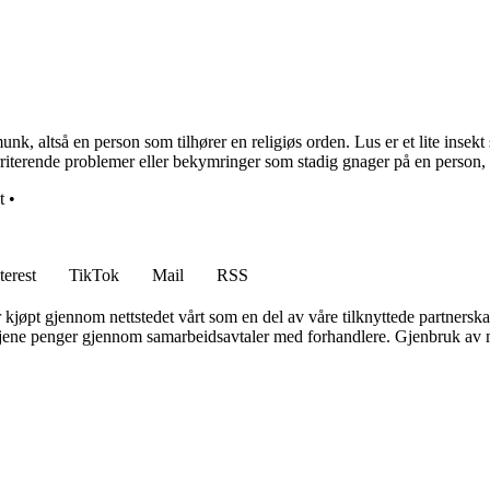
nk, altså en person som tilhører en religiøs orden. Lus er et lite insek
riterende problemer eller bekymringer som stadig gnager på en person, 
t
•
terest
TikTok
Mail
RSS
er kjøpt gjennom nettstedet vårt som en del av våre tilknyttede partners
n tjene penger gjennom samarbeidsavtaler med forhandlere. Gjenbruk av m