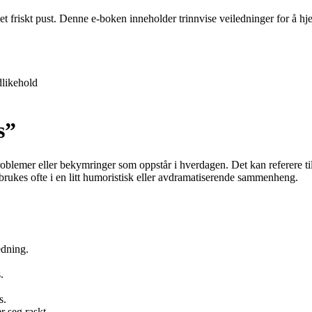
 et friskt pust. Denne e-boken inneholder trinnvise veiledninger for å 
likehold
s”
roblemer eller bekymringer som oppstår i hverdagen. Det kan referere 
brukes ofte i en litt humoristisk eller avdramatiserende sammenheng.
edning.
.
s.
 seg raskt.