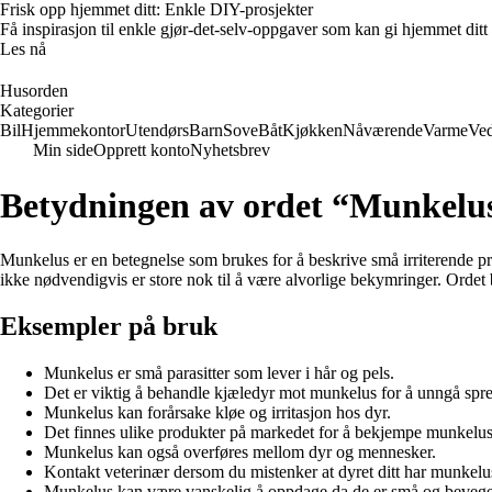
Frisk opp hjemmet ditt: Enkle DIY-prosjekter
Få inspirasjon til enkle gjør-det-selv-oppgaver som kan gi hjemmet ditt
Les nå
Husorden
Kategorier
Bil
Hjemmekontor
Utendørs
Barn
Sove
Båt
Kjøkken
Nåværende
Varme
Ved
Min side
Opprett konto
Nyhetsbrev
Betydningen av ordet “Munkelu
Munkelus er en betegnelse som brukes for å beskrive små irriterende p
ikke nødvendigvis er store nok til å være alvorlige bekymringer. Ordet 
Eksempler på bruk
Munkelus er små parasitter som lever i hår og pels.
Det er viktig å behandle kjæledyr mot munkelus for å unngå spr
Munkelus kan forårsake kløe og irritasjon hos dyr.
Det finnes ulike produkter på markedet for å bekjempe munkelus
Munkelus kan også overføres mellom dyr og mennesker.
Kontakt veterinær dersom du mistenker at dyret ditt har munkelu
Munkelus kan være vanskelig å oppdage da de er små og beveger