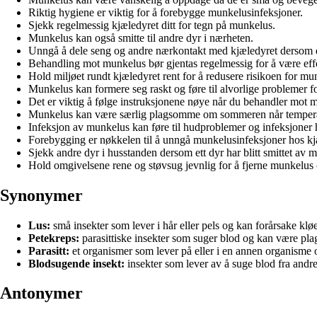
Riktig hygiene er viktig for å forebygge munkelusinfeksjoner.
Sjekk regelmessig kjæledyret ditt for tegn på munkelus.
Munkelus kan også smitte til andre dyr i nærheten.
Unngå å dele seng og andre nærkontakt med kjæledyret dersom 
Behandling mot munkelus bør gjentas regelmessig for å være effe
Hold miljøet rundt kjæledyret rent for å redusere risikoen for mu
Munkelus kan formere seg raskt og føre til alvorlige problemer fo
Det er viktig å følge instruksjonene nøye når du behandler mot 
Munkelus kan være særlig plagsomme om sommeren når temperat
Infeksjon av munkelus kan føre til hudproblemer og infeksjoner 
Forebygging er nøkkelen til å unngå munkelusinfeksjoner hos kj
Sjekk andre dyr i husstanden dersom ett dyr har blitt smittet av 
Hold omgivelsene rene og støvsug jevnlig for å fjerne munkelus 
Synonymer
Lus:
små insekter som lever i hår eller pels og kan forårsake klø
Petekreps:
parasittiske insekter som suger blod og kan være p
Parasitt:
et organismer som lever på eller i en annen organisme 
Blodsugende insekt:
insekter som lever av å suge blod fra andr
Antonymer