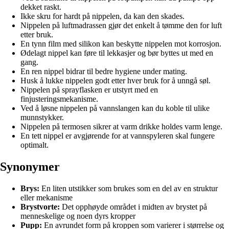
dekket raskt.
Ikke skru for hardt på nippelen, da kan den skades.
Nippelen på luftmadrassen gjør det enkelt å tømme den for luft
etter bruk.
En tynn film med silikon kan beskytte nippelen mot korrosjon.
Ødelagt nippel kan føre til lekkasjer og bør byttes ut med en
gang.
En ren nippel bidrar til bedre hygiene under mating.
Husk å lukke nippelen godt etter hver bruk for å unngå søl.
Nippelen på sprayflasken er utstyrt med en
finjusteringsmekanisme.
Ved å løsne nippelen på vannslangen kan du koble til ulike
munnstykker.
Nippelen på termosen sikrer at varm drikke holdes varm lenge.
En tett nippel er avgjørende for at vannspyleren skal fungere
optimalt.
Synonymer
Brys:
En liten utstikker som brukes som en del av en struktur
eller mekanisme
Brystvorte:
Det opphøyde området i midten av brystet på
menneskelige og noen dyrs kropper
Pupp:
En avrundet form på kroppen som varierer i størrelse og