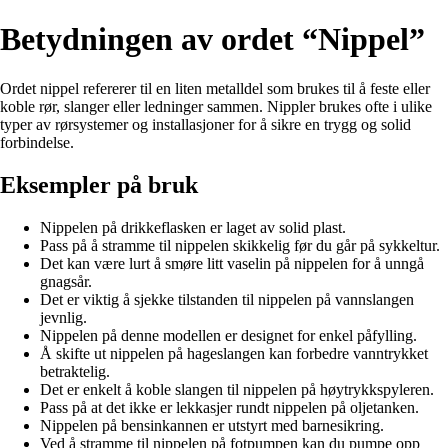
Betydningen av ordet “Nippel”
Ordet nippel refererer til en liten metalldel som brukes til å feste eller
koble rør, slanger eller ledninger sammen. Nippler brukes ofte i ulike
typer av rørsystemer og installasjoner for å sikre en trygg og solid
forbindelse.
Eksempler på bruk
Nippelen på drikkeflasken er laget av solid plast.
Pass på å stramme til nippelen skikkelig før du går på sykkeltur.
Det kan være lurt å smøre litt vaselin på nippelen for å unngå
gnagsår.
Det er viktig å sjekke tilstanden til nippelen på vannslangen
jevnlig.
Nippelen på denne modellen er designet for enkel påfylling.
Å skifte ut nippelen på hageslangen kan forbedre vanntrykket
betraktelig.
Det er enkelt å koble slangen til nippelen på høytrykkspyleren.
Pass på at det ikke er lekkasjer rundt nippelen på oljetanken.
Nippelen på bensinkannen er utstyrt med barnesikring.
Ved å stramme til nippelen på fotpumpen kan du pumpe opp