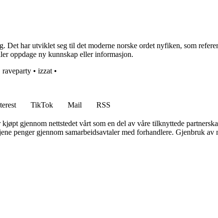
Det har utviklet seg til det moderne norske ordet nyfiken, som refererer
eller oppdage ny kunnskap eller informasjon.
•
raveparty
•
izzat
•
terest
TikTok
Mail
RSS
er kjøpt gjennom nettstedet vårt som en del av våre tilknyttede partners
n tjene penger gjennom samarbeidsavtaler med forhandlere. Gjenbruk av m