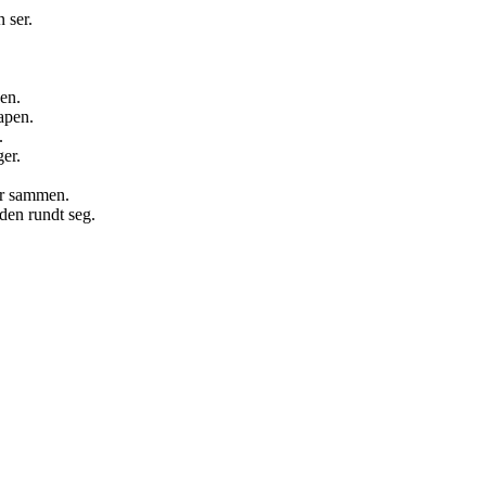
 ser.
den.
kapen.
.
er.
er sammen.
rden rundt seg.