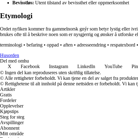
Bevisstløs:
Utent tilstand av bevissthet eller oppmerksomhet
Etymologi
Ordet nyfiken kommer fra gammelnorsk gnýr som betyr lystig eller ivrig. 
brukes ofte til å beskrive noen som er nysgjerrig og ønsker å utforske 
terminologi
•
befaring
•
oppad
•
aften
•
adresseendring
•
respatexbord
Husorden
Del med omhu
X
Facebook
Instagram
LinkedIn
YouTube
Pin
© Ingen del kan reproduseres uten skriftlig tillatelse.
© Alle rettigheter forbeholdt. Vi kan tjene en del av salget fra produkt
© Rettighetene til alt innhold på denne nettsiden er forbeholdt. Vi ka
Artikler
Gratis
Fordeler
Opplevelser
Kjøpstips
Steg for steg
Avspillinger
Abonnent
Mitt område