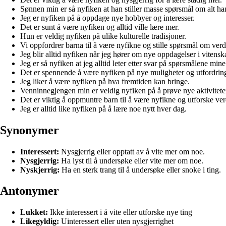
Sønnen min er så nyfiken at han stiller masse spørsmål om alt han
Jeg er nyfiken på å oppdage nye hobbyer og interesser.
Det er sunt å være nyfiken og alltid ville lære mer.
Hun er veldig nyfiken på ulike kulturelle tradisjoner.
Vi oppfordrer barna til å være nyfikne og stille spørsmål om ver
Jeg blir alltid nyfiken når jeg hører om nye oppdagelser i vitens
Jeg er så nyfiken at jeg alltid leter etter svar på spørsmålene mine
Det er spennende å være nyfiken på nye muligheter og utfordring
Jeg liker å være nyfiken på hva fremtiden kan bringe.
Venninnegjengen min er veldig nyfiken på å prøve nye aktivitet
Det er viktig å oppmuntre barn til å være nyfikne og utforske ve
Jeg er alltid like nyfiken på å lære noe nytt hver dag.
Synonymer
Interessert:
Nysgjerrig eller opptatt av å vite mer om noe.
Nysgjerrig:
Ha lyst til å undersøke eller vite mer om noe.
Nyskjerrig:
Ha en sterk trang til å undersøke eller snoke i ting.
Antonymer
Lukket:
Ikke interessert i å vite eller utforske nye ting
Likegyldig:
Uinteressert eller uten nysgjerrighet