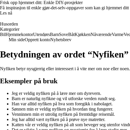
Frisk opp hjemmet ditt: Enkle DIY-prosjekter
Få inspirasjon til enkle gjør-det-selv-oppgaver som kan gi hjemmet ditt
Les nå
Husorden
Kategorier
Bil
Hjemmekontor
Utendørs
Barn
Sove
Båt
Kjøkken
Nåværende
Varme
Ved
Min side
Opprett konto
Nyhetsbrev
Betydningen av ordet “Nyfiken”
Nyfiken betyr nysgjerrig eller interessert i å vite mer om noe eller no
Eksempler på bruk
Jeg er veldig nyfiken på å lære mer om dyrevern.
Barn er naturlig nyfikne og vil utforske verden rundt seg.
Han var alltid nyfiken på hva som foregikk i nabolaget.
Sønnen min er veldig nyfiken på hvordan ting fungerer.
Venninnen min er utrolig nyfiken på fremtidige reisemål.
Jeg har alltid vært nyfiken på å prøve nye matretter.
Katten vår er veldig nyfiken på alt som beveger seg utenfor vind
Det er viktig å være nyfiken og nysgjerrig for å lære stadig mer.