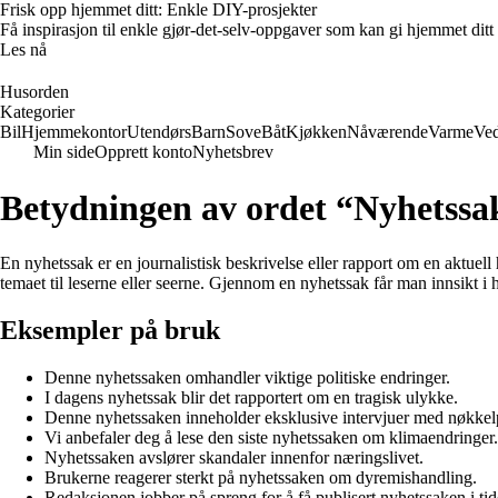
Frisk opp hjemmet ditt: Enkle DIY-prosjekter
Få inspirasjon til enkle gjør-det-selv-oppgaver som kan gi hjemmet ditt
Les nå
Husorden
Kategorier
Bil
Hjemmekontor
Utendørs
Barn
Sove
Båt
Kjøkken
Nåværende
Varme
Ved
Min side
Opprett konto
Nyhetsbrev
Betydningen av ordet “Nyhetssa
En nyhetssak er en journalistisk beskrivelse eller rapport om en aktuell
temaet til leserne eller seerne. Gjennom en nyhetssak får man innsikt i h
Eksempler på bruk
Denne nyhetssaken omhandler viktige politiske endringer.
I dagens nyhetssak blir det rapportert om en tragisk ulykke.
Denne nyhetssaken inneholder eksklusive intervjuer med nøkkel
Vi anbefaler deg å lese den siste nyhetssaken om klimaendringer.
Nyhetssaken avslører skandaler innenfor næringslivet.
Brukerne reagerer sterkt på nyhetssaken om dyremishandling.
Redaksjonen jobber på spreng for å få publisert nyhetssaken i tid