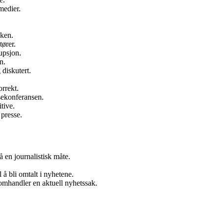
medier.
aken.
tører.
upsjon.
n.
diskutert.
orrekt.
sekonferansen.
tive.
 presse.
å en journalistisk måte.
 å bli omtalt i nyhetene.
 omhandler en aktuell nyhetssak.