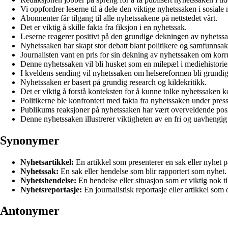
Vi oppfordrer leserne til å dele den viktige nyhetssaken i sosiale 
Abonnenter får tilgang til alle nyhetssakene på nettstedet vårt.
Det er viktig å skille fakta fra fiksjon i en nyhetssak.
Leserne reagerer positivt på den grundige dekningen av nyhetss
Nyhetssaken har skapt stor debatt blant politikere og samfunnsak
Journalisten vant en pris for sin dekning av nyhetssaken om korr
Denne nyhetssaken vil bli husket som en milepæl i mediehistorie
I kveldens sending vil nyhetssaken om helsereformen bli grundig 
Nyhetssaken er basert på grundig research og kildekritikk.
Det er viktig å forstå konteksten for å kunne tolke nyhetssaken k
Politikerne ble konfrontert med fakta fra nyhetssaken under pres
Publikums reaksjoner på nyhetssaken har vært overveldende posi
Denne nyhetssaken illustrerer viktigheten av en fri og uavhengig
Synonymer
Nyhetsartikkel:
En artikkel som presenterer en sak eller nyhet p
Nyhetssak:
En sak eller hendelse som blir rapportert som nyhet.
Nyhetshendelse:
En hendelse eller situasjon som er viktig nok til
Nyhetsreportasje:
En journalistisk reportasje eller artikkel som
Antonymer