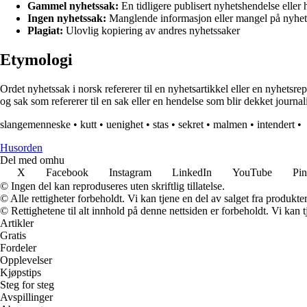
Gammel nyhetssak:
En tidligere publisert nyhetshendelse eller h
Ingen nyhetssak:
Manglende informasjon eller mangel på nyhet
Plagiat:
Ulovlig kopiering av andres nyhetssaker
Etymologi
Ordet nyhetssak i norsk refererer til en nyhetsartikkel eller en nyhets
og sak som refererer til en sak eller en hendelse som blir dekket journal
slangemenneske
•
kutt
•
uenighet
•
stas
•
sekret
•
malmen
•
intendert
•
Husorden
Del med omhu
X
Facebook
Instagram
LinkedIn
YouTube
Pin
© Ingen del kan reproduseres uten skriftlig tillatelse.
© Alle rettigheter forbeholdt. Vi kan tjene en del av salget fra produkt
© Rettighetene til alt innhold på denne nettsiden er forbeholdt. Vi ka
Artikler
Gratis
Fordeler
Opplevelser
Kjøpstips
Steg for steg
Avspillinger