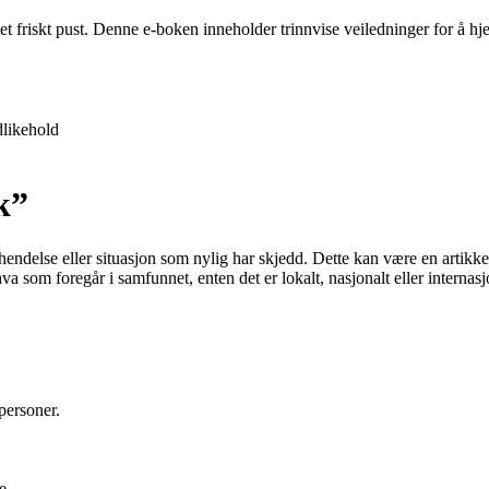
 et friskt pust. Denne e-boken inneholder trinnvise veiledninger for å 
likehold
k”
 hendelse eller situasjon som nylig har skjedd. Dette kan være en artikk
va som foregår i samfunnet, enten det er lokalt, nasjonalt eller internasj
personer.
e.