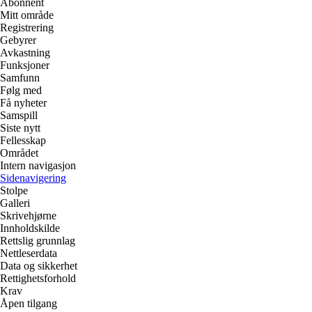
Abonnent
Mitt område
Registrering
Gebyrer
Avkastning
Funksjoner
Samfunn
Følg med
Få nyheter
Samspill
Siste nytt
Fellesskap
Området
Intern navigasjon
Sidenavigering
Stolpe
Galleri
Skrivehjørne
Innholdskilde
Rettslig grunnlag
Nettleserdata
Data og sikkerhet
Rettighetsforhold
Krav
Åpen tilgang