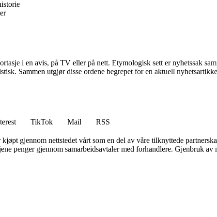
istorie
er
reportasje i en avis, på TV eller på nett. Etymologisk sett er nyhetssak
istisk. Sammen utgjør disse ordene begrepet for en aktuell nyhetsartikkel
terest
TikTok
Mail
RSS
er kjøpt gjennom nettstedet vårt som en del av våre tilknyttede partners
n tjene penger gjennom samarbeidsavtaler med forhandlere. Gjenbruk av m