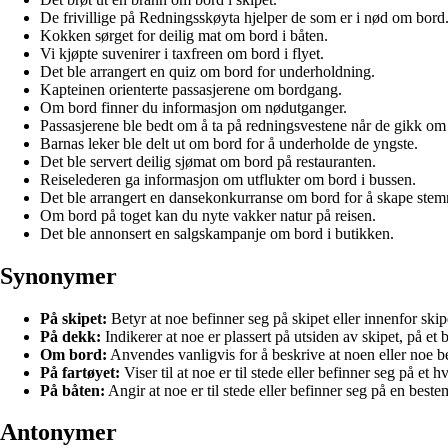
De frivillige på Redningsskøyta hjelper de som er i nød om bord
Kokken sørget for deilig mat om bord i båten.
Vi kjøpte suvenirer i taxfreen om bord i flyet.
Det ble arrangert en quiz om bord for underholdning.
Kapteinen orienterte passasjerene om bordgang.
Om bord finner du informasjon om nødutganger.
Passasjerene ble bedt om å ta på redningsvestene når de gikk om
Barnas leker ble delt ut om bord for å underholde de yngste.
Det ble servert deilig sjømat om bord på restauranten.
Reiselederen ga informasjon om utflukter om bord i bussen.
Det ble arrangert en dansekonkurranse om bord for å skape stem
Om bord på toget kan du nyte vakker natur på reisen.
Det ble annonsert en salgskampanje om bord i butikken.
Synonymer
På skipet:
Betyr at noe befinner seg på skipet eller innenfor ski
På dekk:
Indikerer at noe er plassert på utsiden av skipet, på et
Om bord:
Anvendes vanligvis for å beskrive at noen eller noe bef
På fartøyet:
Viser til at noe er til stede eller befinner seg på et h
På båten:
Angir at noe er til stede eller befinner seg på en bestem
Antonymer