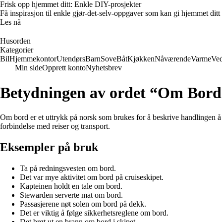
Frisk opp hjemmet ditt: Enkle DIY-prosjekter
Få inspirasjon til enkle gjør-det-selv-oppgaver som kan gi hjemmet ditt
Les nå
Husorden
Kategorier
Bil
Hjemmekontor
Utendørs
Barn
Sove
Båt
Kjøkken
Nåværende
Varme
Ved
Min side
Opprett konto
Nyhetsbrev
Betydningen av ordet “Om Bord
Om bord er et uttrykk på norsk som brukes for å beskrive handlingen å væ
forbindelse med reiser og transport.
Eksempler på bruk
Ta på redningsvesten om bord.
Det var mye aktivitet om bord på cruiseskipet.
Kapteinen holdt en tale om bord.
Stewarden serverte mat om bord.
Passasjerene nøt solen om bord på dekk.
Det er viktig å følge sikkerhetsreglene om bord.
Det brøt ut en brann om bord i skipet.