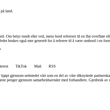
 på land.
m betyr rundt eller ved, mens bord refererer til en flat overflate elle
 Ordet brukes også mer generelt for å referere til å være ombord i en for
•
terest
TikTok
Mail
RSS
er kjøpt gjennom nettstedet vårt som en del av våre tilknyttede partners
n tjene penger gjennom samarbeidsavtaler med forhandlere. Gjenbruk av m