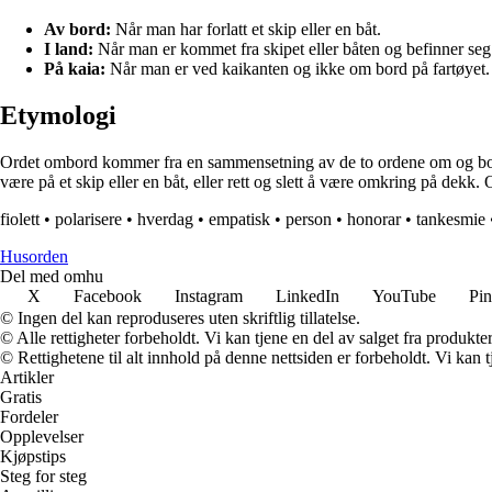
Av bord:
Når man har forlatt et skip eller en båt.
I land:
Når man er kommet fra skipet eller båten og befinner seg
På kaia:
Når man er ved kaikanten og ikke om bord på fartøyet.
Etymologi
Ordet ombord kommer fra en sammensetning av de to ordene om og bord. O
være på et skip eller en båt, eller rett og slett å være omkring på dekk.
fiolett
•
polarisere
•
hverdag
•
empatisk
•
person
•
honorar
•
tankesmie
Husorden
Del med omhu
X
Facebook
Instagram
LinkedIn
YouTube
Pin
© Ingen del kan reproduseres uten skriftlig tillatelse.
© Alle rettigheter forbeholdt. Vi kan tjene en del av salget fra produkt
© Rettighetene til alt innhold på denne nettsiden er forbeholdt. Vi ka
Artikler
Gratis
Fordeler
Opplevelser
Kjøpstips
Steg for steg