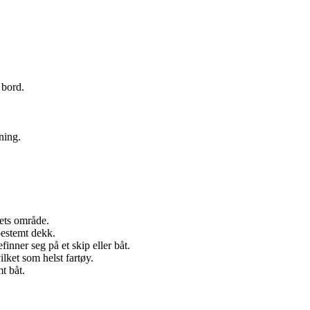
.
 bord.
ning.
pets område.
 bestemt dekk.
inner seg på et skip eller båt.
vilket som helst fartøy.
t båt.