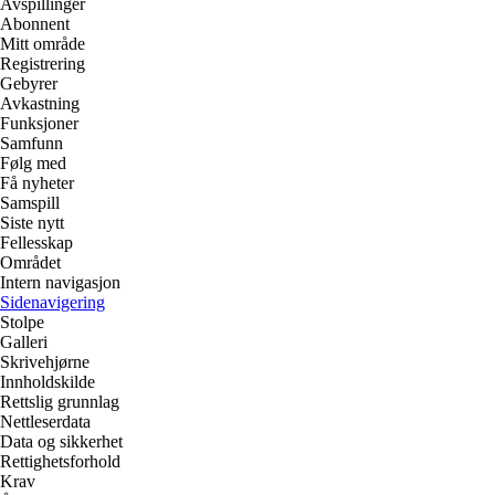
Avspillinger
Abonnent
Mitt område
Registrering
Gebyrer
Avkastning
Funksjoner
Samfunn
Følg med
Få nyheter
Samspill
Siste nytt
Fellesskap
Området
Intern navigasjon
Sidenavigering
Stolpe
Galleri
Skrivehjørne
Innholdskilde
Rettslig grunnlag
Nettleserdata
Data og sikkerhet
Rettighetsforhold
Krav