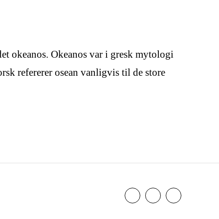
det okeanos. Okeanos var i gresk mytologi
sk refererer osean vanligvis til de store