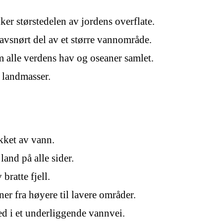
er størstedelen av jordens overflate.
vsnørt del av et større vannområde.
alle verdens hav og oseaner samlet.
 landmasser.
kket av vann.
and på alle sider.
ratte fjell.
er fra høyere til lavere områder.
ned i et underliggende vannvei.