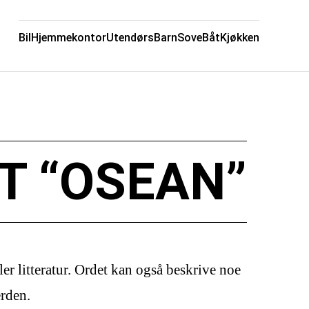
Bil
Hjemmekontor
Utendørs
Barn
Sove
Båt
Kjøkken
T “OSEAN”
ller litteratur. Ordet kan også beskrive noe
erden.