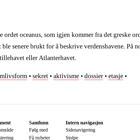
ke ordet oceanus, som igjen kommer fra det greske or
ble senere brukt for å beskrive verdenshavene. På nor
llehavet eller Atlanterhavet.
amlivsform
•
sekret
•
aktivisme
•
dossier
•
etasje
•
nent
Samfunn
Intern navigasjon
 område
Følg med
Sidenavigering
trering
Få nyheter
Stolpe