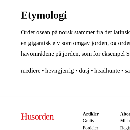
Etymologi
Ordet osean på norsk stammer fra det latins
en gigantisk elv som omgav jorden, og ordet 
havområdene på jorden, som for eksempel Sti
mediere
•
hevngjerrig
•
dusj
•
headhunte
•
s
Husorden
Artikler
Abon
Gratis
Mitt
Fordeler
Regis