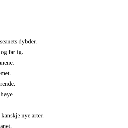
oseanets dybder.
og farlig.
anene.
emet.
drende.
 høye.
kanskje nye arter.
anet.