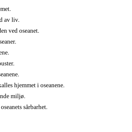
emet.
 av liv.
den ved oseanet.
seaner.
ene.
uster.
seanene.
kalles hjemmet i oseanene.
ende miljø.
oseanets sårbarhet.