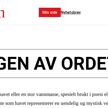
n
Min side
Nyhetsbrev
GEN AV ORDE
havet eller en stor vannmasse, spesielt brukt i poesi e
åte som havet representerer en uendelig og mystisk v