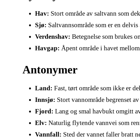
Hav:
Stort område av saltvann som dekk
Sjø:
Saltvannsområde som er en delvis a
Verdenshav:
Betegnelse som brukes om 
Havgap:
Åpent område i havet mellom
Antonymer
Land:
Fast, tørt område som ikke er de
Innsjø:
Stort vannområde begrenset av l
Fjord:
Lang og smal havbukt omgitt av b
Elv:
Naturlig flytende vannvei som renn
Vannfall:
Sted der vannet faller bratt 