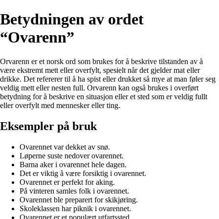
Betydningen av ordet
“Ovarenn”
Orvarenn er et norsk ord som brukes for å beskrive tilstanden av å
være ekstremt mett eller overfylt, spesielt når det gjelder mat eller
drikke. Det refererer til å ha spist eller drukket så mye at man føler seg
veldig mett eller nesten full. Orvarenn kan også brukes i overført
betydning for å beskrive en situasjon eller et sted som er veldig fullt
eller overfylt med mennesker eller ting.
Eksempler på bruk
Ovarennet var dekket av snø.
Løperne suste nedover ovarennet.
Barna aker i ovarennet hele dagen.
Det er viktig å være forsiktig i ovarennet.
Ovarennet er perfekt for aking.
På vinteren samles folk i ovarennet.
Ovarennet ble preparert for skikjøring.
Skoleklassen har piknik i ovarennet.
Ovarennet er et populært utfartssted.