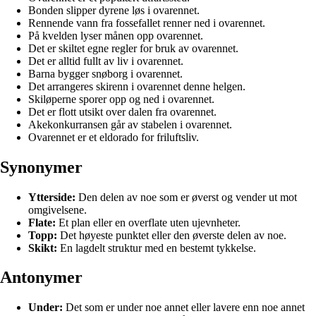
Bonden slipper dyrene løs i ovarennet.
Rennende vann fra fossefallet renner ned i ovarennet.
På kvelden lyser månen opp ovarennet.
Det er skiltet egne regler for bruk av ovarennet.
Det er alltid fullt av liv i ovarennet.
Barna bygger snøborg i ovarennet.
Det arrangeres skirenn i ovarennet denne helgen.
Skiløperne sporer opp og ned i ovarennet.
Det er flott utsikt over dalen fra ovarennet.
Akekonkurransen går av stabelen i ovarennet.
Ovarennet er et eldorado for friluftsliv.
Synonymer
Ytterside:
Den delen av noe som er øverst og vender ut mot
omgivelsene.
Flate:
Et plan eller en overflate uten ujevnheter.
Topp:
Det høyeste punktet eller den øverste delen av noe.
Skikt:
En lagdelt struktur med en bestemt tykkelse.
Antonymer
Under:
Det som er under noe annet eller lavere enn noe annet