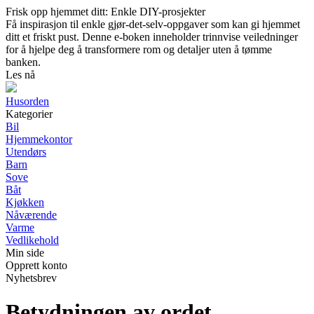
Frisk opp hjemmet ditt: Enkle DIY-prosjekter
Få inspirasjon til enkle gjør-det-selv-oppgaver som kan gi hjemmet
ditt et friskt pust. Denne e-boken inneholder trinnvise veiledninger
for å hjelpe deg å transformere rom og detaljer uten å tømme
banken.
Les nå
Husorden
Kategorier
Bil
Hjemmekontor
Utendørs
Barn
Sove
Båt
Kjøkken
Nåværende
Varme
Vedlikehold
Min side
Opprett konto
Nyhetsbrev
Betydningen av ordet