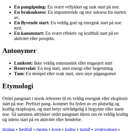
En pangåpning:
En svært vellykket og rask start på noe.
En braksuksess:
En imponerende og stor suksess fra starten
av.
En flyvende start:
En veldig god og energisk start på noe
nytt.
En kanonstart:
En svært effektiv og kraftfull start på en
aktivitet eller prosjekt.
Antonymer
Lunkent:
Ikke veldig entusiastisk eller engasjert start
Reservelat:
En treg start, uten energi eller begeistring
Tam:
En dempet eller svak start, uten mye pågangsmot
Etymologi
Ordet pangstart i norsk refererer til en veldig energisk eller eksplosiv
start på noe. Prefixet pang- kommer fra lyden av en plutselig og
kraftig eksplosjon, og start betyr selvfølgelig å begynne eller starte
noe. Så sammen uttrykker ordet pangstart ideen om en veldig kraftig
og intens start på en aktivitet eller hendelse.
tirsdag
•
fredfull
•
memo
•
kveg
•
kultur
•
turtall
•
veslevoksen
•