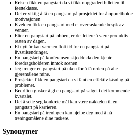
Reisen fikk en pangstart da vi fikk oppgradert billetten til
førsteklasse.
Det er viktig å få en pangstart på prosjektet for å opprettholde
motivasjonen.
Kvelden fikk en pangstart med et overraskende besøk av
venner.
Etter en pangstart på jobben, er det lettere å være produktiv
resten av dagen.
Et nytt år kan være en flott tid for en pangstart på
livsstilsendringer.
En pangstart på konferansen skjedde da den kjente
foredragsholderen inntok scenen.
Jeg trenger en pangstart på uken for å få orden på alle
gjøremålene mine.
Prosjektet fikk en pangstart da vi fant en effektiv løsning på
problemet.
Bedriften ønsker å gi en pangstart på salget i det kommende
kvartalet.
Det å sette seg konkrete mål kan være nøkkelen til en
pangstart på karrieren.
En pangstart på treningen kan hjelpe deg med å nå
treningsmålene dine raskere.
Synonymer