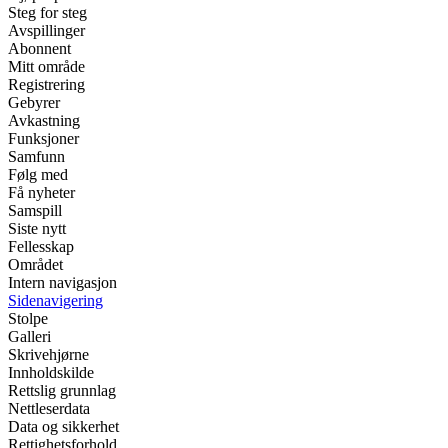
Steg for steg
Avspillinger
Abonnent
Mitt område
Registrering
Gebyrer
Avkastning
Funksjoner
Samfunn
Følg med
Få nyheter
Samspill
Siste nytt
Fellesskap
Området
Intern navigasjon
Sidenavigering
Stolpe
Galleri
Skrivehjørne
Innholdskilde
Rettslig grunnlag
Nettleserdata
Data og sikkerhet
Rettighetsforhold