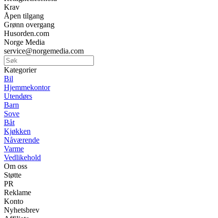
Krav
Åpen tilgang
Grønn overgang
Husorden.com
Norge Media
service@norgemedia.com
Kategorier
Bil
Hjemmekontor
Utendørs
Barn
Sove
Båt
Kjøkken
Nåværende
Varme
Vedlikehold
Om oss
Støtte
PR
Reklame
Konto
Nyhetsbrev