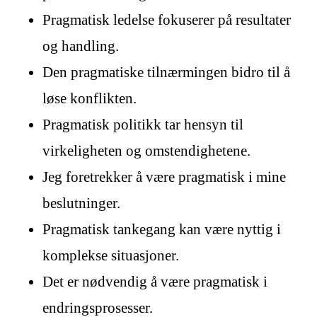
Pragmatisk ledelse fokuserer på resultater
og handling.
Den pragmatiske tilnærmingen bidro til å
løse konflikten.
Pragmatisk politikk tar hensyn til
virkeligheten og omstendighetene.
Jeg foretrekker å være pragmatisk i mine
beslutninger.
Pragmatisk tankegang kan være nyttig i
komplekse situasjoner.
Det er nødvendig å være pragmatisk i
endringsprosesser.