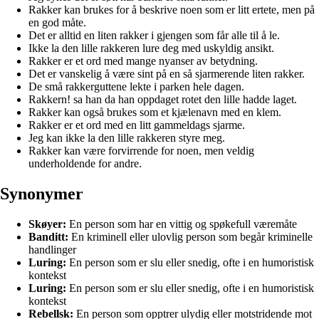
Rakker kan brukes for å beskrive noen som er litt ertete, men på
en god måte.
Det er alltid en liten rakker i gjengen som får alle til å le.
Ikke la den lille rakkeren lure deg med uskyldig ansikt.
Rakker er et ord med mange nyanser av betydning.
Det er vanskelig å være sint på en så sjarmerende liten rakker.
De små rakkerguttene lekte i parken hele dagen.
Rakkern! sa han da han oppdaget rotet den lille hadde laget.
Rakker kan også brukes som et kjælenavn med en klem.
Rakker er et ord med en litt gammeldags sjarme.
Jeg kan ikke la den lille rakkeren styre meg.
Rakker kan være forvirrende for noen, men veldig
underholdende for andre.
Synonymer
Skøyer:
En person som har en vittig og spøkefull væremåte
Banditt:
En kriminell eller ulovlig person som begår kriminelle
handlinger
Luring:
En person som er slu eller snedig, ofte i en humoristisk
kontekst
Luring:
En person som er slu eller snedig, ofte i en humoristisk
kontekst
Rebellsk:
En person som opptrer ulydig eller motstridende mot