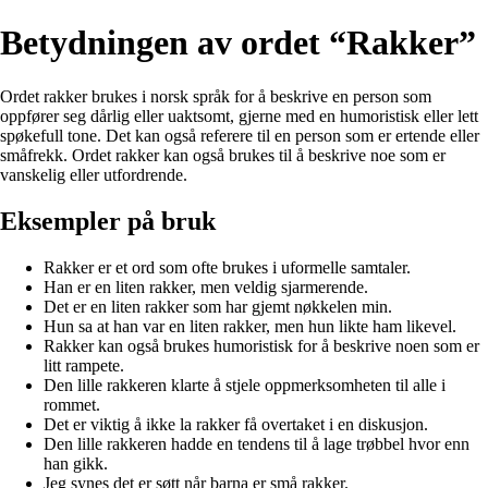
Betydningen av ordet “Rakker”
Ordet rakker brukes i norsk språk for å beskrive en person som
oppfører seg dårlig eller uaktsomt, gjerne med en humoristisk eller lett
spøkefull tone. Det kan også referere til en person som er ertende eller
småfrekk. Ordet rakker kan også brukes til å beskrive noe som er
vanskelig eller utfordrende.
Eksempler på bruk
Rakker er et ord som ofte brukes i uformelle samtaler.
Han er en liten rakker, men veldig sjarmerende.
Det er en liten rakker som har gjemt nøkkelen min.
Hun sa at han var en liten rakker, men hun likte ham likevel.
Rakker kan også brukes humoristisk for å beskrive noen som er
litt rampete.
Den lille rakkeren klarte å stjele oppmerksomheten til alle i
rommet.
Det er viktig å ikke la rakker få overtaket i en diskusjon.
Den lille rakkeren hadde en tendens til å lage trøbbel hvor enn
han gikk.
Jeg synes det er søtt når barna er små rakker.